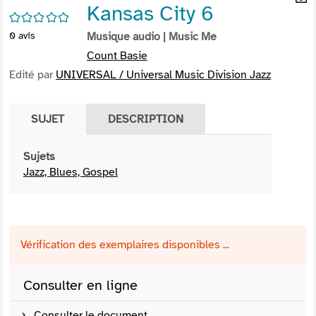
Kansas City 6
per
En
/5
(Nou
par
0
avis
Musique audio
| Music Me
fenê
mai
Count Basie
Edité par
UNIVERSAL / Universal Music Division Jazz
SUJET
DESCRIPTION
Sujets
Jazz, Blues, Gospel
Vérification des exemplaires disponibles ...
Consulter en ligne
Consulter le document