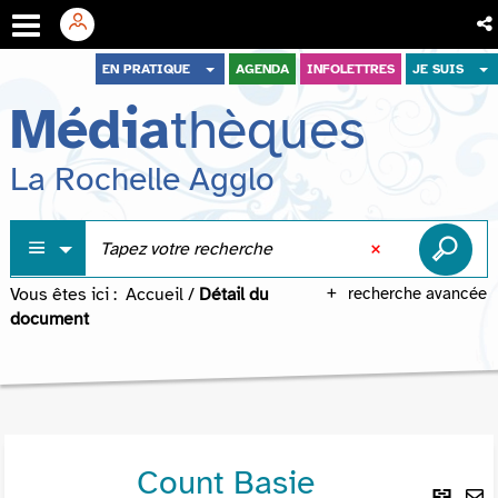
Aller
Aller
Aller
EN PRATIQUE
AGENDA
INFOLETTRES
JE SUIS
au
au
à
Média
thèques
menu
contenu
la
recherche
La Rochelle Agglo
Vous êtes ici :
Accueil
/
Détail du
recherche avancée
document
Count Basie
Lie