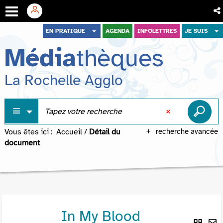
Aller
Aller
Aller
EN PRATIQUE
AGENDA
INFOLETTRES
JE SUIS
au
au
à
Média
thèques
menu
contenu
la
recherche
La Rochelle Agglo
Vous êtes ici :
Accueil
/
Détail du
recherche avancée
document
In My Blood
Lie