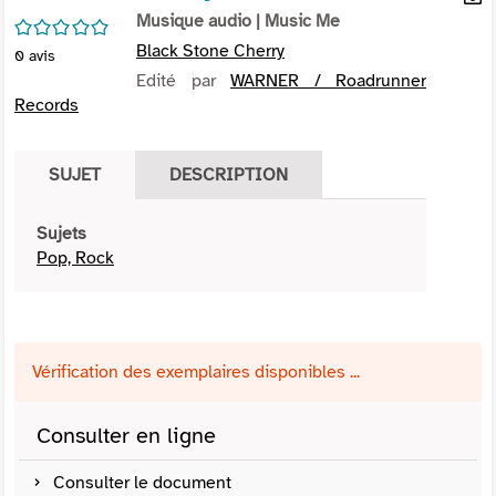
per
Musique audio
| Music Me
En
/5
(Nou
par
Black Stone Cherry
0
avis
fenê
mai
Edité par
WARNER / Roadrunner
Records
SUJET
DESCRIPTION
Sujets
Pop, Rock
Vérification des exemplaires disponibles ...
Consulter en ligne
Consulter le document