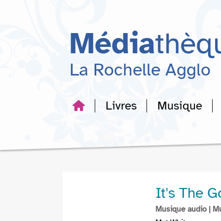
Aller
Aller
Aller
au
au
à
menu
contenu
la
Média
thèq
recherche
La Rochelle Agglo
Livres
Musique
It's The 
Musique audio
| M