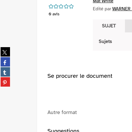
Mat White
/5
Edité par
WARNER /
0
avis
SUJET
Sujets
Partager
sur
Partager
twitter
sur
(Nouvelle
Partager
facebook
Se procurer le document
fenêtre)
sur
(Nouvelle
Partager
tumblr
fenêtre)
sur
(Nouvelle
pinterest
fenêtre)
(Nouvelle
fenêtre)
Autre format
Suggestions