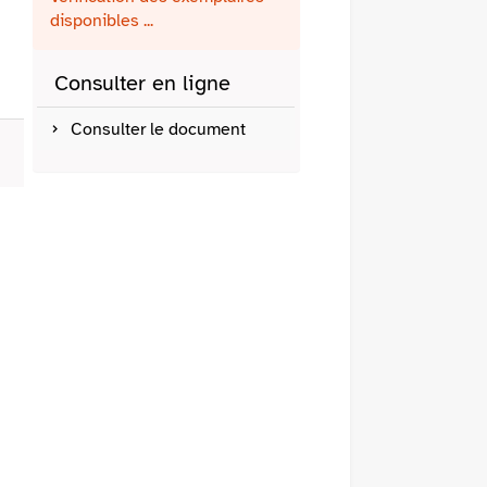
fenêtre)
mail
disponibles ...
Consulter en ligne
Consulter le document