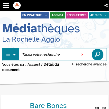
Aller
Aller
Aller
EN PRATIQUE
AGENDA
INFOLETTRES
JE SUIS
au
au
à
Média
thèques
menu
contenu
la
recherche
La Rochelle Agglo
Vous êtes ici :
Accueil
/
Détail du
recherche avancée
document
Bare Bones
Lie