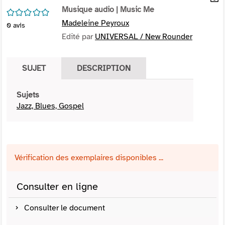
per
Musique audio
| Music Me
En
/5
(Nou
par
Madeleine Peyroux
0
avis
fenê
mai
Edité par
UNIVERSAL / New Rounder
SUJET
DESCRIPTION
Sujets
Jazz, Blues, Gospel
Vérification des exemplaires disponibles ...
Consulter en ligne
Consulter le document