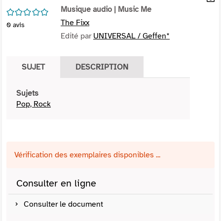
per
Musique audio
| Music Me
En
/5
(Nou
par
The Fixx
0
avis
fenê
mai
Edité par
UNIVERSAL / Geffen*
SUJET
DESCRIPTION
Sujets
Pop, Rock
Vérification des exemplaires disponibles ...
Consulter en ligne
Consulter le document