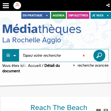
Aller
Aller
Aller
EN PRATIQUE
AGENDA
INFOLETTRES
JE SUIS
au
au
à
Média
thèques
menu
contenu
la
recherche
La Rochelle Agglo
Vous êtes ici :
Accueil
/
Détail du
recherche avancée
document
Reach The Beach
Lie