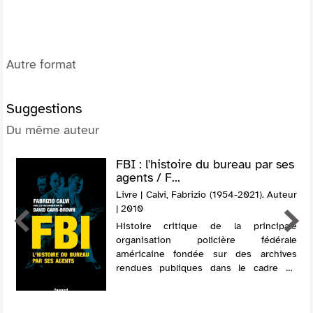
Autre format
Suggestions
Du même auteur
FBI : l'histoire du bureau par ses
agents / F...
Livre | Calvi, Fabrizio (1954-2021). Auteur
| 2010
Histoire critique de la principale
organisation policière fédérale
américaine fondée sur des archives
rendues publiques dans le cadre du
Freedom of Information Act et sur des
entretiens avec près de cent agents de
service de diffé...