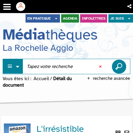
Aller
Aller
Aller
EN PRATIQUE
AGENDA
INFOLETTRES
JE SUIS
au
au
à
Média
thèques
menu
contenu
la
recherche
La Rochelle Agglo
Vous êtes ici :
Accueil
/
Détail du
recherche avancée
document
L'irrésistible
Lie