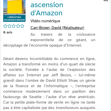
ascension
per
En
(Nou
par
d'Amazon
fenê
mai
Vidéo numérique
/5
Carr-Brown, David (Réalisateur)
0
avis
Au travers de la croissance
exponentielle de ce géant, un
décryptage de l’économie opaque d’Internet.
Géant devenu incontrôlable du commerce en ligne,
Amazon a transformé en moins d’un quart de siècle
la société. Fondée à l’aube de l’explosion des
affaires sur Internet par Jeff Bezos, – lui-même
grandi dans l’ombre de David Elliott Shaw, un génie
de la finance et de l’informatique –, l’entreprise
commence modestement dans un pavillon des
faubourgs de Seattle : l’aube d’un rêve américain.
Car la petite plate-forme de vente en ligne ne tarde
pas à être capitalisée par des investisseurs auxquels