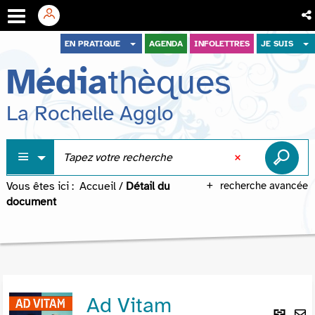
Aller
Aller
Aller
EN PRATIQUE
AGENDA
INFOLETTRES
JE SUIS
au
au
à
Média
thèques
menu
contenu
la
recherche
La Rochelle Agglo
Vous êtes ici :
Accueil
/
Détail du
recherche avancée
document
Ad Vitam
Lie