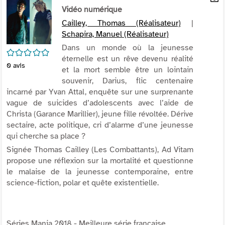
per
Vidéo numérique
En
(Nou
par
Cailley, Thomas (Réalisateur)
|
fenê
mai
Schapira, Manuel (Réalisateur)
Dans un monde où la jeunesse
/5
éternelle est un rêve devenu réalité
0
avis
et la mort semble être un lointain
souvenir, Darius, flic centenaire
incarné par Yvan Attal, enquête sur une surprenante
vague de suicides d’adolescents avec l’aide de
Christa (Garance Marillier), jeune fille révoltée. Dérive
sectaire, acte politique, cri d’alarme d’une jeunesse
qui cherche sa place ?
Signée Thomas Cailley (
Les Combattants
), Ad Vitam
propose une réflexion sur la mortalité et questionne
le malaise de la jeunesse contemporaine, entre
science-fiction, polar et quête existentielle.
Séries Mania 2018 - Meilleure série française