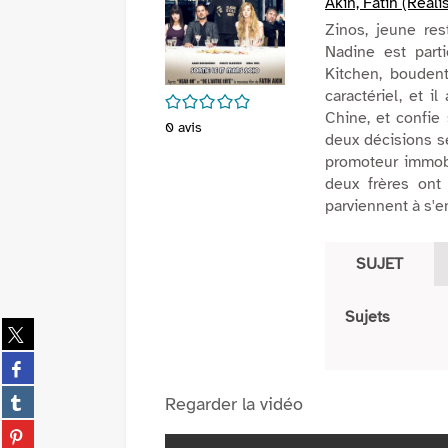
Akin, Fatih (Réali
Zinos, jeune re
Nadine est parti
Kitchen, bouden
caractériel, et 
/5
Chine, et confie 
0
avis
deux décisions se
promoteur immobi
deux frères ont
parviennent à s'en
SUJET
Sujets
Partager
sur
Partager
twitter
sur
(Nouvelle
Partager
Regarder la vidéo
facebook
fenêtre)
sur
(Nouvelle
Partager
tumblr