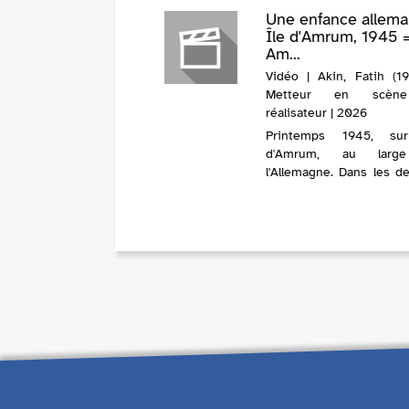
Une enfance allema
Île d'Amrum, 1945 
Am...
Vidéo | Akin, Fatih (1973
Metteur en scèn
réalisateur | 2026
Printemps 1945, sur 
d'Amrum, au larg
l'Allemagne. Dans les de
jours de la guerre, Nann
ans, brave une
dangereuse pour chass
phoques, pêche de nu
travaille à la ferme v
pour aider sa mère...