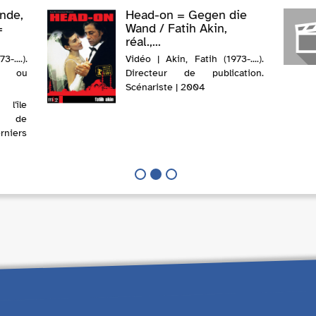
nde,
Head-on = Gegen die
=
Wand / Fatih Akin,
réal.,...
-....).
Vidéo | Akin, Fatih (1973-....).
e ou
Directeur de publication.
Scénariste | 2004
l'île
e de
rniers
ing, 12
 mer
er les
it et
oisine