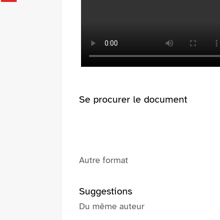
fenêtre)
sur
(Nouvelle
pinterest
fenêtre)
(Nouvelle
fenêtre)
Se procurer le document
Autre format
Suggestions
Du même auteur