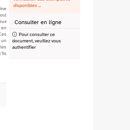
fenêtre)
mail
disponibles ...
ine
Soul
eux
Consulter en ligne
 en
 Ces
Pour consulter ce
e un
document, veuillez vous
 les
authentifier
ils