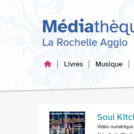
Aller
Aller
Aller
au
au
à
menu
contenu
la
Média
thèq
recherche
La Rochelle Agglo
Livres
Musique
Soul Kit
Vidéo numérique