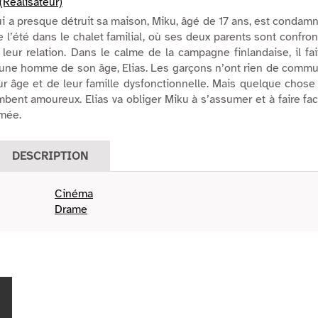
(Réalisateur)
i a presque détruit sa maison, Miku, âgé de 17 ans, est condam
e l’été dans le chalet familial, où ses deux parents sont confro
leur relation. Dans le calme de la campagne finlandaise, il fai
eune homme de son âge, Elias. Les garçons n’ont rien de comm
ur âge et de leur famille dysfonctionnelle. Mais quelque chose
mbent amoureux. Elias va obliger Miku à s’assumer et à faire fa
imée.
DESCRIPTION
Cinéma
Drame