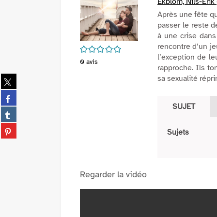
Ekblom, Nils-Erik 
Après une fête qu
passer le reste d
à une crise dans 
rencontre d’un j
/5
l’exception de le
0
avis
rapproche. Ils to
sa sexualité répr
Partager
sur
Partager
twitter
sur
SUJET
(Nouvelle
Partager
facebook
fenêtre)
sur
(Nouvelle
Partager
Sujets
tumblr
fenêtre)
sur
(Nouvelle
pinterest
fenêtre)
(Nouvelle
fenêtre)
Regarder la vidéo