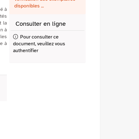
fenêtre)
mail
disponibles ...
né à
ntés
t la
Consulter en ligne
un à
 les
Pour consulter ce
ce à
document, veuillez vous
authentifier