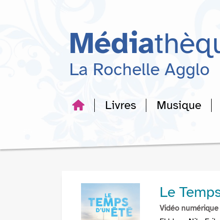
Aller
Aller
Aller
au
au
à
menu
contenu
la
Média
thèq
recherche
La Rochelle Agglo
Livres
Musique
Le Temps
Vidéo numérique