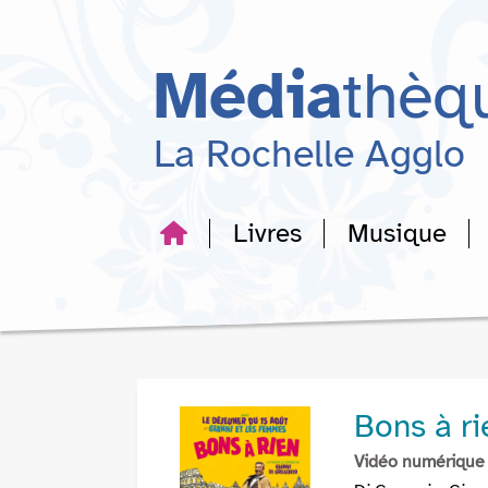
Aller
Aller
Aller
au
au
à
menu
contenu
la
Média
thèq
recherche
La Rochelle Agglo
Livres
Musique
Bons à ri
Vidéo numérique