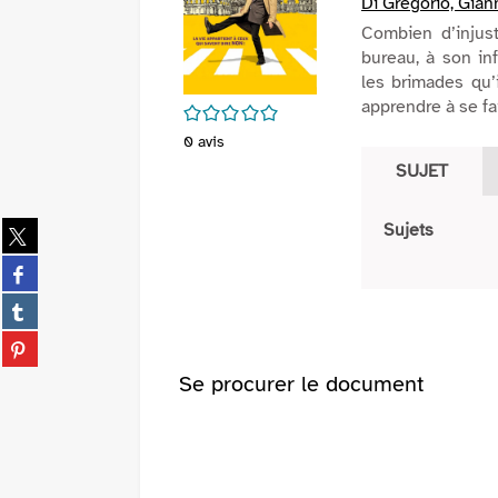
Di Gregorio, Giann
Combien d’injus
bureau, à son in
les brimades qu’i
apprendre à se fa
/5
0
avis
SUJET
Partager
Sujets
sur
Partager
twitter
sur
(Nouvelle
Partager
facebook
fenêtre)
sur
(Nouvelle
Partager
tumblr
fenêtre)
sur
(Nouvelle
Se procurer le document
pinterest
fenêtre)
(Nouvelle
fenêtre)