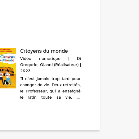
Citoyens du monde
Vidéo numérique | Di
Gregorio, Gianni (Réalisateur) |
2023
Il n’est jamais trop tard pour
changer de vie. Deux retraités,
le Professeur, qui a enseigné
le latin toute sa vie, et
Giorgetto, Romain pur jus qui
touche une pension de
misère, se disent qu’ailleurs,
dans un autre pays, l’herbe ...