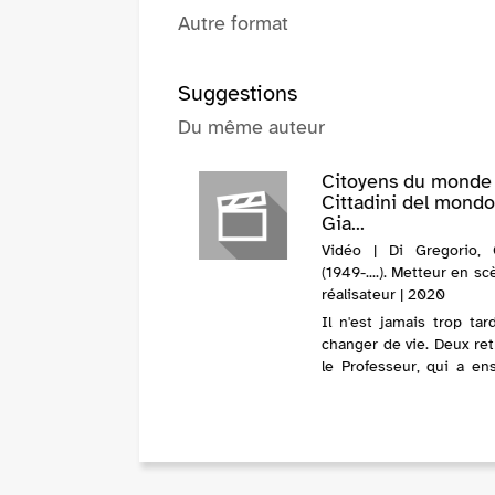
Autre format
Suggestions
Du même auteur
Citoyens du monde
Cittadini del mondo
Gia...
Vidéo | Di Gregorio, 
(1949-....). Metteur en s
réalisateur | 2020
Il n'est jamais trop tar
changer de vie. Deux ret
le Professeur, qui a en
le latin toute sa vi
Giorgetto, Romain pur j
touche une pensi
misère, se disent qu'ail
dans un autre pays, l'herb