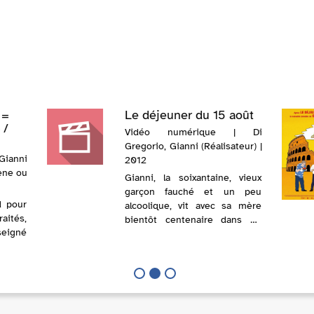
 =
Le déjeuner du 15 août
 /
Vidéo numérique | Di
Gregorio, Gianni (Réalisateur) |
Gianni
2012
cène ou
Gianni, la soixantaine, vieux
garçon fauché et un peu
d pour
alcoolique, vit avec sa mère
raités,
bientôt centenaire dans un
seigné
vaste appartement dont il ne
e, et
parvient plus à payer les
us qui
charges. À la veille du week-
on de
end du 15 août, le plus férié
leurs,
des jo...
e ...