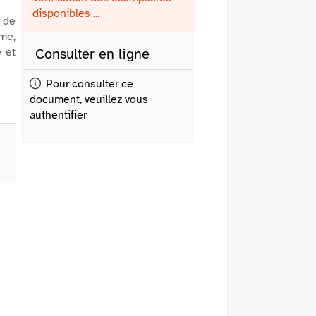
fenêtre)
mail
disponibles ...
 de
me,
e et
Consulter en ligne
Pour consulter ce
document, veuillez vous
authentifier