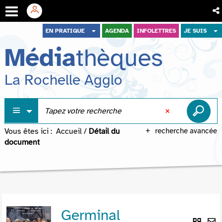
Aller
Aller
Aller
EN PRATIQUE
AGENDA
INFOLETTRES
JE SUIS
au
au
à
Média
thèques
menu
contenu
la
recherche
La Rochelle Agglo
Vous êtes ici :
Accueil
/
Détail du
recherche avancée
document
Germinal
Lie