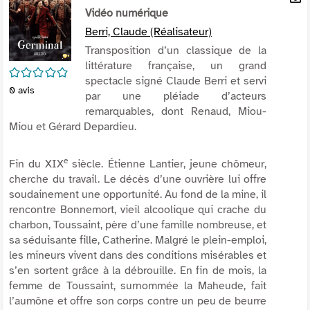
per
Vidéo numérique
En
(Nou
par
Berri, Claude (Réalisateur)
fenê
mai
Transposition d’un classique de la
littérature française, un grand
/5
spectacle signé Claude Berri et servi
0
avis
par une pléiade d’acteurs
remarquables, dont Renaud, Miou-
Miou et Gérard Depardieu.
e
Fin du XIX
siècle. Étienne Lantier, jeune chômeur,
cherche du travail. Le décès d’une ouvrière lui offre
soudainement une opportunité. Au fond de la mine, il
rencontre Bonnemort, vieil alcoolique qui crache du
charbon, Toussaint, père d’une famille nombreuse, et
sa séduisante fille, Catherine. Malgré le plein-emploi,
les mineurs vivent dans des conditions misérables et
s’en sortent grâce à la débrouille. En fin de mois, la
femme de Toussaint, surnommée la Maheude, fait
l’aumône et offre son corps contre un peu de beurre