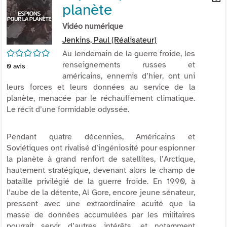
planète
per
En
(Nou
par
Vidéo numérique
fenê
mai
Jenkins, Paul (Réalisateur)
/5
Au lendemain de la guerre froide, les
renseignements russes et
0
avis
américains, ennemis d’hier, ont uni
leurs forces et leurs données au service de la
planète, menacée par le réchauffement climatique.
Le récit d’une formidable odyssée.
Pendant quatre décennies, Américains et
Soviétiques ont rivalisé d’ingéniosité pour espionner
la planète à grand renfort de satellites, l’Arctique,
hautement stratégique, devenant alors le champ de
bataille privilégié de la guerre froide. En 1990, à
l’aube de la détente, Al Gore, encore jeune sénateur,
pressent avec une extraordinaire acuité que la
masse de données accumulées par les militaires
pourrait servir d’autres intérêts, et notamment