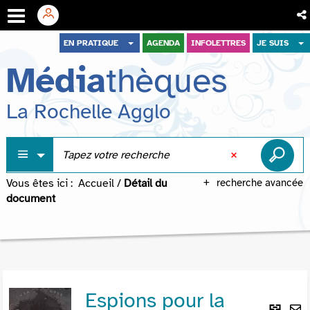
Aller
Aller
Aller
EN PRATIQUE
AGENDA
INFOLETTRES
JE SUIS
au
au
à
Média
thèques
menu
contenu
la
recherche
La Rochelle Agglo
Vous êtes ici :
Accueil
/
Détail du
recherche avancée
document
Espions pour la
Lie