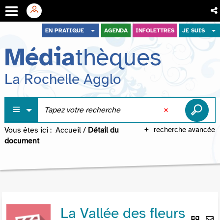
Aller
Aller
Aller
EN PRATIQUE
AGENDA
INFOLETTRES
JE SUIS
au
au
à
Média
thèques
menu
contenu
la
recherche
La Rochelle Agglo
Vous êtes ici :
Accueil
/
Détail du
recherche avancée
document
La Vallée des fleurs
Lie