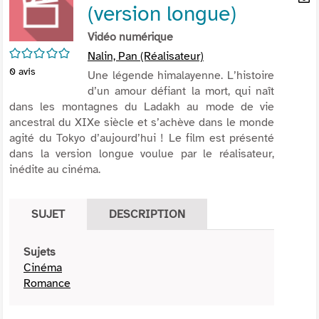
(version longue)
per
En
(Nou
par
Vidéo numérique
fenê
mai
/5
Nalin, Pan (Réalisateur)
0
avis
Une légende himalayenne. L’histoire
d’un amour défiant la mort, qui naît
dans les montagnes du Ladakh au mode de vie
ancestral du XIXe siècle et s’achève dans le monde
agité du Tokyo d’aujourd’hui ! Le film est présenté
dans la version longue voulue par le réalisateur,
inédite au cinéma.
SUJET
DESCRIPTION
Sujets
Cinéma
Romance