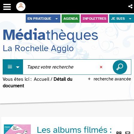
Aller
Aller
Aller
EN PRATIQUE
AGENDA
INFOLETTRES
JE SUIS
au
au
à
Média
thèques
menu
contenu
la
recherche
La Rochelle Agglo
Vous êtes ici :
Accueil
/
Détail du
recherche avancée
document
Les albums filmés :
Lie