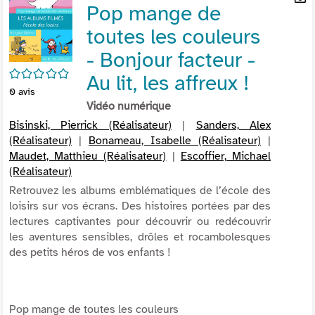
Pop mange de
per
En
(Nou
par
toutes les couleurs
fenê
mai
- Bonjour facteur -
/5
Au lit, les affreux !
0
avis
Vidéo numérique
Bisinski, Pierrick (Réalisateur)
|
Sanders, Alex
(Réalisateur)
|
Bonameau, Isabelle (Réalisateur)
|
Maudet, Matthieu (Réalisateur)
|
Escoffier, Michael
(Réalisateur)
Retrouvez les albums emblématiques de l’école des
loisirs sur vos écrans. Des histoires portées par des
lectures captivantes pour découvrir ou redécouvrir
les aventures sensibles, drôles et rocambolesques
des petits héros de vos enfants !
Pop mange de toutes les couleurs