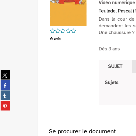
Vidéo numérique
Teulade, Pascal (
Dans la cour de 
demandent les so
/5
Une chaussure ?
0
avis
Dès 3 ans
SUJET
Partager
sur
Sujets
Partager
twitter
sur
(Nouvelle
Partager
facebook
fenêtre)
sur
(Nouvelle
Partager
tumblr
fenêtre)
sur
(Nouvelle
pinterest
fenêtre)
(Nouvelle
Se procurer le document
fenêtre)