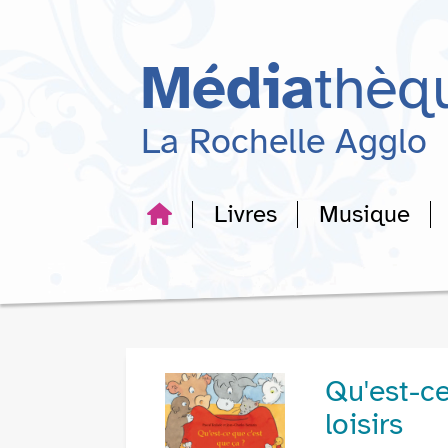
Aller
Aller
Aller
au
au
à
menu
contenu
la
Média
thèq
recherche
La Rochelle Agglo
Livres
Musique
Qu'est-ce
loisirs