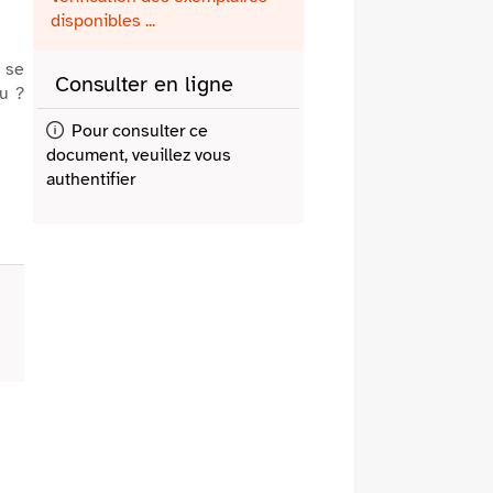
fenêtre)
mail
disponibles ...
? se
Consulter en ligne
au ?
Pour consulter ce
document, veuillez vous
authentifier