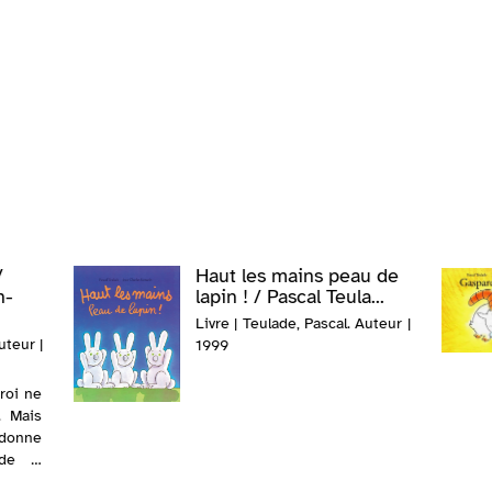
/
Haut les mains peau de
n-
lapin ! / Pascal Teula...
Livre | Teulade, Pascal. Auteur |
uteur |
1999
 roi ne
. Mais
ordonne
de la