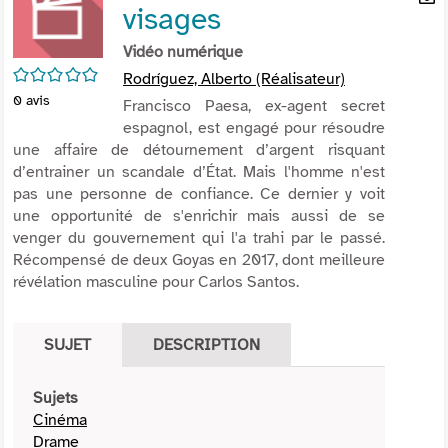
visages
per
En
(Nou
par
Vidéo numérique
fenê
mai
/5
Rodríguez, Alberto (Réalisateur)
0
avis
Francisco Paesa, ex-agent secret
espagnol, est engagé pour résoudre
une affaire de détournement d’argent risquant
d’entrainer un scandale d’État. Mais l'homme n'est
pas une personne de confiance. Ce dernier y voit
une opportunité de s'enrichir mais aussi de se
venger du gouvernement qui l'a trahi par le passé.
Récompensé de deux Goyas en 2017, dont meilleure
révélation masculine pour Carlos Santos.
SUJET
DESCRIPTION
Sujets
Cinéma
Drame