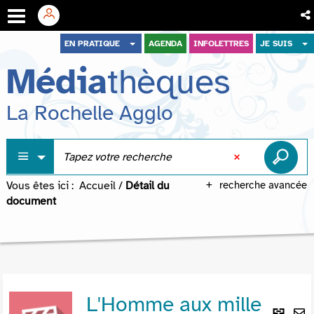
Aller
Aller
Aller
EN PRATIQUE
AGENDA
INFOLETTRES
JE SUIS
au
au
à
Média
thèques
menu
contenu
la
recherche
La Rochelle Agglo
Vous êtes ici :
Accueil
/
Détail du
recherche avancée
document
L'Homme aux mille
Lie