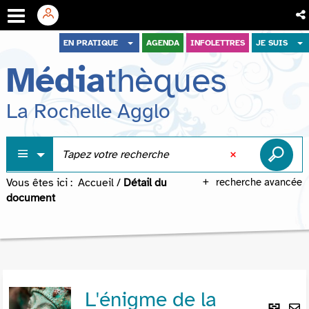
Aller
Aller
Aller
EN PRATIQUE
AGENDA
INFOLETTRES
JE SUIS
au
au
à
Média
thèques
menu
contenu
la
recherche
La Rochelle Agglo
Vous êtes ici :
Accueil
/
Détail du
recherche avancée
document
L'énigme de la
Lie