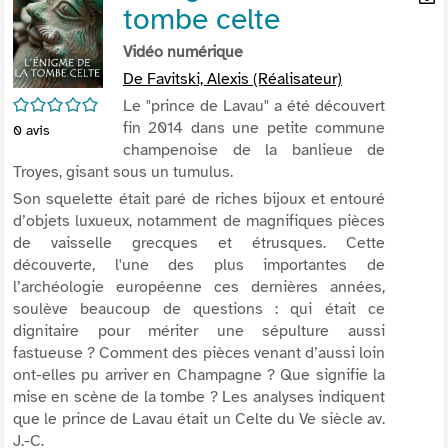
tombe celte
per
En
(Nou
par
Vidéo numérique
fenê
mai
De Favitski, Alexis (Réalisateur)
/5
Le "prince de Lavau" a été découvert
fin 2014 dans une petite commune
0
avis
champenoise de la banlieue de
Troyes, gisant sous un tumulus.
Son squelette était paré de riches bijoux et entouré
d’objets luxueux, notamment de magnifiques pièces
de vaisselle grecques et étrusques. Cette
découverte, l'une des plus importantes de
l’archéologie européenne ces dernières années,
soulève beaucoup de questions : qui était ce
dignitaire pour mériter une sépulture aussi
fastueuse ? Comment des pièces venant d’aussi loin
ont-elles pu arriver en Champagne ? Que signifie la
mise en scène de la tombe ? Les analyses indiquent
que le prince de Lavau était un Celte du Ve siècle av.
J.-C.