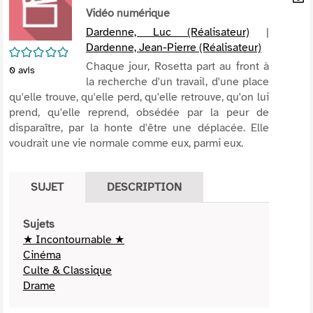
per
Vidéo numérique
En
(Nou
par
Dardenne, Luc (Réalisateur)
|
fenê
mai
Dardenne, Jean-Pierre (Réalisateur)
/5
Chaque jour, Rosetta part au front à
0
avis
la recherche d'un travail, d'une place
qu'elle trouve, qu'elle perd, qu'elle retrouve, qu'on lui
prend, qu'elle reprend, obsédée par la peur de
disparaître, par la honte d'être une déplacée. Elle
voudrait une vie normale comme eux, parmi eux.
SUJET
DESCRIPTION
Sujets
★ Incontournable ★
Cinéma
Culte & Classique
Drame