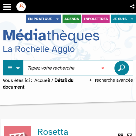
Aller
Aller
Aller
EN PRATIQUE
AGENDA
INFOLETTRES
JE SUIS
au
au
à
Média
thèques
menu
contenu
la
recherche
La Rochelle Agglo
Vous êtes ici :
Accueil
/
Détail du
recherche avancée
document
Rosetta
Lie