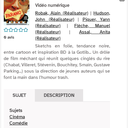
per
Vidéo numérique
En
(Nou
par
Robak, Alain (Réalisateur)
|
Hudson,
fenê
mai
John (Réalisateur)
|
Piquer, Yann
(Réalisateur)
|
Flèche, Manuel
/5
(Réalisateur)
|
Assal, Anita
0
avis
(Réalisateur)
Sketchs en folie, tendance noire,
entre cartoon et inspiration BD à la Gotlib... Un drôle
de film méchant qui réunit quelques cinglés du rire
(Chabat, Villeret, Stévenin, Bouchitey, Smaïn, Gustave
Parking...) sous la direction de jeunes auteurs qui se
font la main dans l'humour trash.
SUJET
DESCRIPTION
Sujets
Cinéma
Comédie