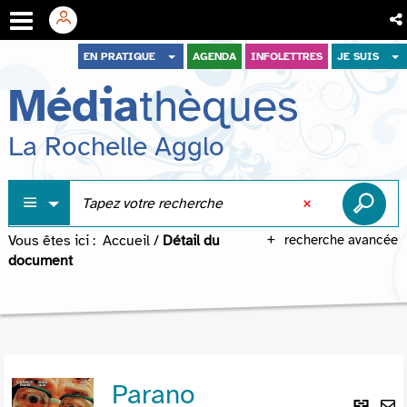
Aller
Aller
Aller
EN PRATIQUE
AGENDA
INFOLETTRES
JE SUIS
au
au
à
Média
thèques
menu
contenu
la
recherche
La Rochelle Agglo
Vous êtes ici :
Accueil
/
Détail du
recherche avancée
document
Parano
Lie