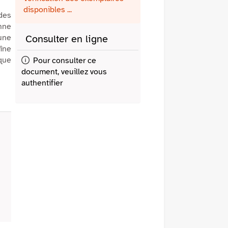
fenêtre)
mail
disponibles ...
des
onne
eune
Consulter en ligne
aîne
ique
Pour consulter ce
document, veuillez vous
authentifier