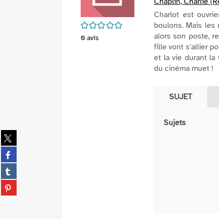
Chaplin, Charlie (R
Charlot est ouvri
/5
boulons. Mais les 
alors son poste, r
0
avis
fille vont s'allier 
et la vie durant l
du cinéma muet !
SUJET
Sujets
Partager
sur
Partager
twitter
sur
(Nouvelle
Partager
facebook
fenêtre)
sur
(Nouvelle
Partager
tumblr
fenêtre)
sur
(Nouvelle
pinterest
fenêtre)
(Nouvelle