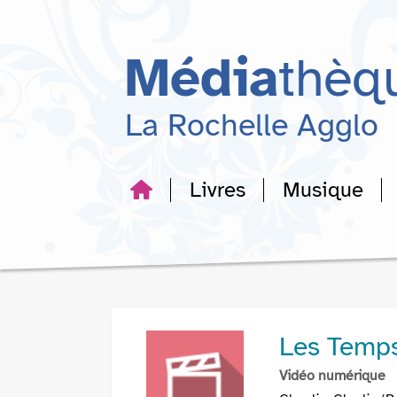
Aller
Aller
Aller
au
au
à
menu
contenu
la
Média
thèq
recherche
La Rochelle Agglo
Livres
Musique
Les Temp
Vidéo numérique