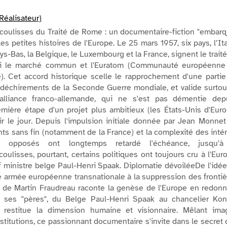
Réalisateur)
coulisses du Traité de Rome : un documentaire-fiction "embar
es petites histoires de l'Europe. Le 25 mars 1957, six pays, l’Ita
ys-Bas, la Belgique, le Luxembourg et la France, signent le trait
si le marché commun et l'Euratom (Communauté européenne
). Cet accord historique scelle le rapprochement d'une parti
 déchirements de la Seconde Guerre mondiale, et valide surtou
alliance franco-allemande, qui ne s'est pas démentie depu
emière étape d'un projet plus ambitieux (les États-Unis d'Eur
voir le jour. Depuis l'impulsion initiale donnée par Jean Monne
nts sans fin (notamment de la France) et la complexité des inté
is opposés ont longtemps retardé l'échéance, jusqu'à
oulisses, pourtant, certains politiques ont toujours cru à l'Eur
ministre belge Paul-Henri Spaak. Diplomatie dévoiléeDe l'idé
 armée européenne transnationale à la suppression des frontiè
m de Martin Fraudreau raconte la genèse de l'Europe en redon
e ses "pères", du Belge Paul-Henri Spaak au chancelier Kon
l restitue la dimension humaine et visionnaire. Mêlant ima
nstitutions, ce passionnant documentaire s'invite dans le secret