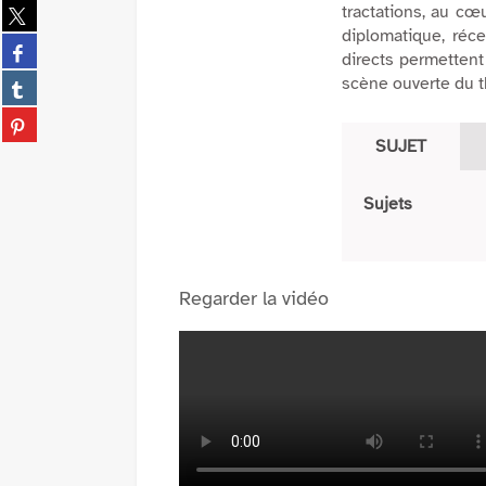
Partager
tractations, au cœ
sur
diplomatique, réce
Partager
twitter
directs permettent
sur
(Nouvelle
Partager
scène ouverte du th
facebook
fenêtre)
sur
(Nouvelle
Partager
tumblr
fenêtre)
sur
SUJET
(Nouvelle
pinterest
fenêtre)
(Nouvelle
Sujets
fenêtre)
Regarder la vidéo