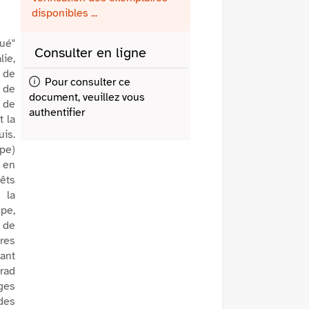
fenêtre)
mail
disponibles ...
qué"
Consulter en ligne
lie,
é de
Pour consulter ce
 de
document, veuillez vous
e de
authentifier
t la
is.
ope)
t en
rêts
 la
ope,
e de
res
nant
rad
ges
 des