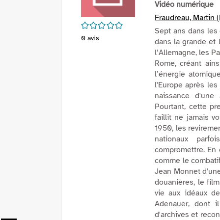
Vidéo numérique
Fraudreau, Martin (
/5
Sept ans dans les 
0
avis
dans la grande et l
l’Allemagne, les Pa
Rome, créant ain
l’énergie atomique
l'Europe après les
naissance d'une 
Pourtant, cette pr
faillit ne jamais 
1950, les revireme
nationaux parfo
compromettre. En c
comme le combatif 
Jean Monnet d'une
douanières, le fil
vie aux idéaux d
Adenauer, dont i
d'archives et reco