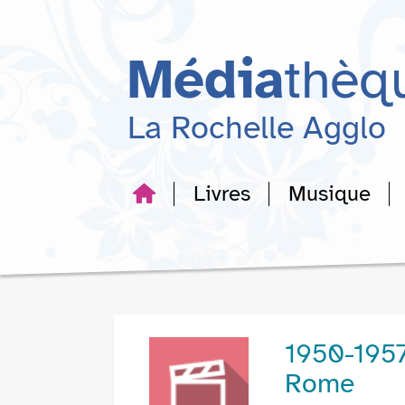
Aller
Aller
Aller
au
au
à
menu
contenu
la
Média
thèq
recherche
La Rochelle Agglo
Livres
Musique
1950-1957,
Rome