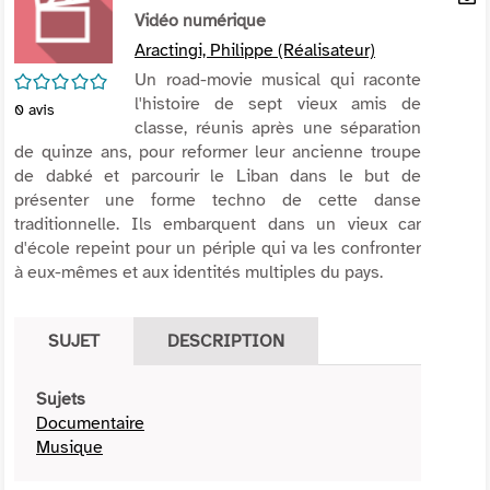
per
Vidéo numérique
En
(Nou
par
Aractingi, Philippe (Réalisateur)
fenê
mai
/5
Un road-movie musical qui raconte
l'histoire de sept vieux amis de
0
avis
classe, réunis après une séparation
de quinze ans, pour reformer leur ancienne troupe
de dabké et parcourir le Liban dans le but de
présenter une forme techno de cette danse
traditionnelle. Ils embarquent dans un vieux car
d'école repeint pour un périple qui va les confronter
à eux-mêmes et aux identités multiples du pays.
SUJET
DESCRIPTION
Sujets
Documentaire
Musique