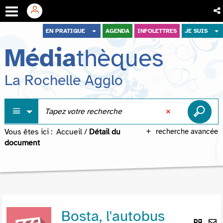
Aller
Aller
Aller
EN PRATIQUE
AGENDA
INFOLETTRES
JE SUIS
au
au
à
Média
thèques
menu
contenu
la
recherche
La Rochelle Agglo
Vous êtes ici :
Accueil
/
Détail du
recherche avancée
document
Bosta, l'autobus
Lie