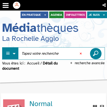
Aller
Aller
Aller
EN PRATIQUE
AGENDA
INFOLETTRES
JE SUIS
au
au
à
Média
thèques
menu
contenu
la
recherche
La Rochelle Agglo
Vous êtes ici :
Accueil
/
Détail du
recherche avancée
document
Normal
Lie