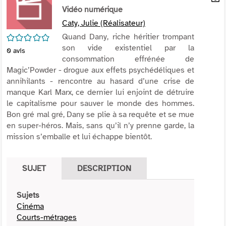
per
Vidéo numérique
En
(Nou
par
Caty, Julie (Réalisateur)
fenê
mai
/5
Quand Dany, riche héritier trompant
son vide existentiel par la
0
avis
consommation effrénée de
Magic’Powder - drogue aux effets psychédéliques et
annihilants - rencontre au hasard d’une crise de
manque Karl Marx, ce dernier lui enjoint de détruire
le capitalisme pour sauver le monde des hommes.
Bon gré mal gré, Dany se plie à sa requête et se mue
en super-héros. Mais, sans qu’il n’y prenne garde, la
mission s’emballe et lui échappe bientôt.
SUJET
DESCRIPTION
Sujets
Cinéma
Courts-métrages