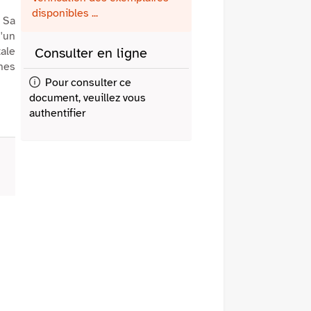
fenêtre)
mail
disponibles ...
 Sa
'un
ale
Consulter en ligne
nnes
Pour consulter ce
document, veuillez vous
authentifier