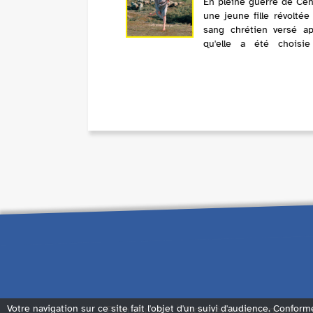
En pleine guerre de Cen
une jeune fille révoltée
sang chrétien versé a
qu'elle a été choisi
mettre un terme au mas
Film pastoral musica
perle inclassable signée
Dumont. 1425. Les...
Plan du site
Données personnelles
Votre navigation sur ce site fait l'objet d'un suivi d'audience. Conform