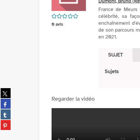
Dumont, Bruno (Réa
France de Meurs e
/5
célébrité, sa fa
enchaînement d'év
0
avis
de son parcours mé
en 2021.
SUJET
Sujets
Partager
sur
Regarder la vidéo
Partager
twitter
sur
(Nouvelle
Partager
facebook
fenêtre)
sur
(Nouvelle
Partager
tumblr
fenêtre)
sur
(Nouvelle
pinterest