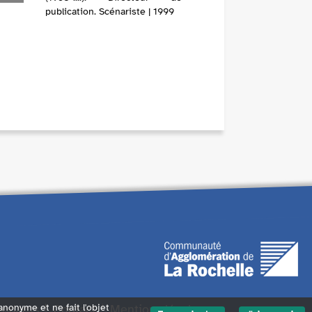
publication. Scénariste | 1999
endants
Contact
Mentions légales
 anonyme et ne fait l'objet