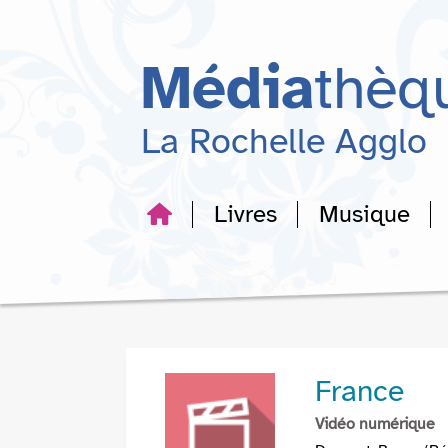
Aller
Aller
Aller
au
au
à
menu
contenu
la
Média
thèq
recherche
La Rochelle Agglo
Livres
Musique
France
Vidéo numérique