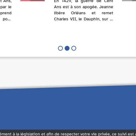
t Ans,
En 1429, la guerre de Cent
 par le
Ans est à son apogée. Jeanne
pprend
libère Orléans et remet
e pour
Charles VII, le Dauphin, sur le
sacre.
trône de France. À Paris, son
l, une
autorité est remise en cause
 Bruno
quand elle subit sa première
défaite. Emprisonnée à
Compièg...
Accessibilité : non conforme
Accès sourds et malent
ément à la législation et afin de respecter votre vie privée, ce suivi est