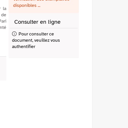
fenêtre)
mail
disponibles ...
 la
s de
Pari
Consulter en ligne
enté
Pour consulter ce
document, veuillez vous
authentifier