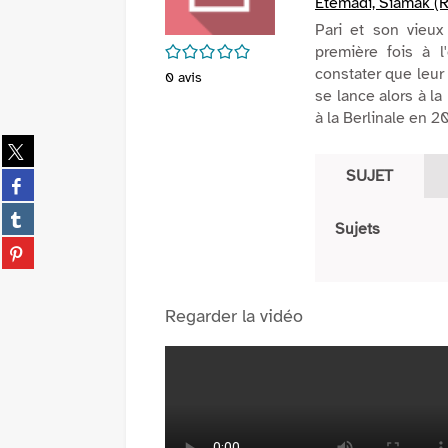
Etemadi, Siamak (R
Pari et son vieux
/5
première fois à l'
constater que leur f
0
avis
se lance alors à l
à la Berlinale en 2
Partager
sur
SUJET
Partager
twitter
sur
(Nouvelle
Partager
facebook
Sujets
fenêtre)
sur
(Nouvelle
Partager
tumblr
fenêtre)
sur
(Nouvelle
pinterest
fenêtre)
(Nouvelle
Regarder la vidéo
fenêtre)