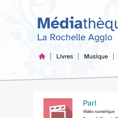
Aller
Aller
Aller
au
au
à
menu
contenu
la
Média
thèq
recherche
La Rochelle Agglo
Livres
Musique
Pari
Vidéo numérique