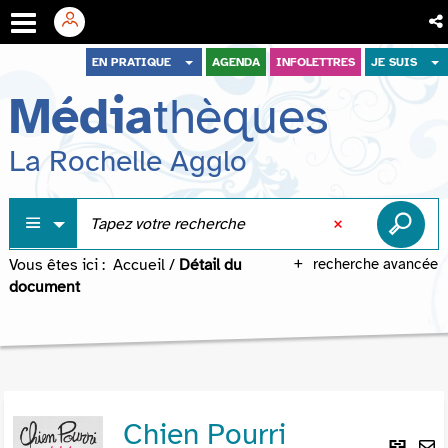
Aller
Aller
Aller
EN PRATIQUE
AGENDA
INFOLETTRES
JE SUIS
au
au
à
Média
thèques
menu
contenu
la
recherche
La Rochelle Agglo
Vous êtes ici :
Accueil
/
Détail du
recherche avancée
document
Chien Pourri
Lie