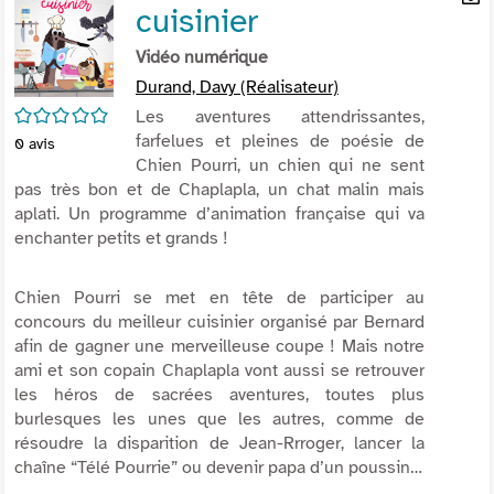
cuisinier
per
En
(Nou
par
Vidéo numérique
fenê
mai
Durand, Davy (Réalisateur)
/5
Les aventures attendrissantes,
farfelues et pleines de poésie de
0
avis
Chien Pourri, un chien qui ne sent
pas très bon et de Chaplapla, un chat malin mais
aplati. Un programme d’animation française qui va
enchanter petits et grands !
Chien Pourri se met en tête de participer au
concours du meilleur cuisinier organisé par Bernard
afin de gagner une merveilleuse coupe ! Mais notre
ami et son copain Chaplapla vont aussi se retrouver
les héros de sacrées aventures, toutes plus
burlesques les unes que les autres, comme de
résoudre la disparition de Jean-Rrroger, lancer la
chaîne “Télé Pourrie” ou devenir papa d’un poussin…