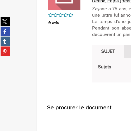
Deliba, Fejria (Réal
Zayane a 75 ans, el
/5
une lettre lui ann
Partager
Le temps d'une jo
0
avis
sur
Pendant son abse
Partager
twitter
découvrent un pan d
sur
(Nouvelle
Partager
facebook
fenêtre)
sur
(Nouvelle
Partager
SUJET
tumblr
fenêtre)
sur
(Nouvelle
pinterest
fenêtre)
Sujets
(Nouvelle
fenêtre)
Se procurer le document