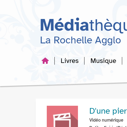
Aller
Aller
Aller
au
au
à
menu
contenu
la
Média
thèq
recherche
La Rochelle Agglo
Livres
Musique
D'une pie
Vidéo numérique