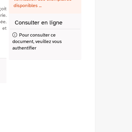
fenêtre)
mail
disponibles ...
çoit
rie.
ée.
Consulter en ligne
 et
Pour consulter ce
document, veuillez vous
authentifier