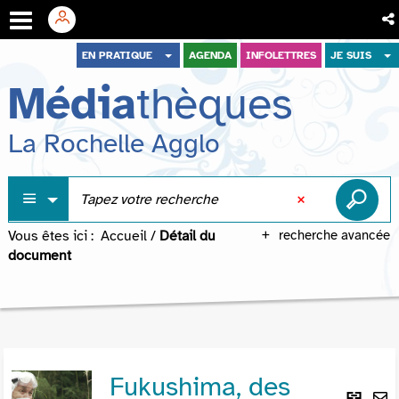
Aller
Aller
Aller
EN PRATIQUE
AGENDA
INFOLETTRES
JE SUIS
au
au
à
Média
thèques
menu
contenu
la
recherche
La Rochelle Agglo
Vous êtes ici :
Accueil
/
Détail du
recherche avancée
document
Fukushima, des
Lie