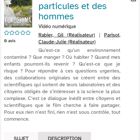
particules et des
per
En
(Nou
par
hommes
fenê
mai
Vidéo numérique
/5
Rabier, Gil (Réalisateur)
|
Parisot,
0
avis
Claude-Julie (Réalisateur)
Qu'est-ce qu'un environnement
contaminé ? Que manger ? Où habiter ? Quand mes
enfants pourront-ils revenir ? Qu'est-ce que je
risque ? Pour répondre à ces questions urgentes,
des collaborations originales se créent entre des
scientifiques qui sortent de leurs laboratoires et des
citoyens obligés de s'intéresser à la science la plus
complexe. C’est ce dialogue inédit entre citoyens et
scientifiques que le film cherche à faire partager.
Pour eux rien n'est fini, rien n'est sous contrôle, tout
commence.
SUJET
DESCRIPTION