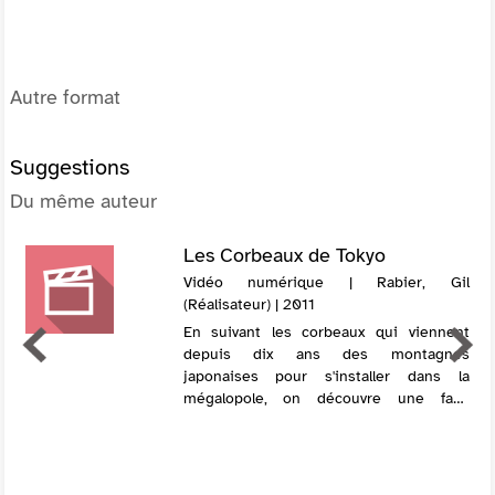
Autre format
Suggestions
Du même auteur
Les Corbeaux de Tokyo
Vidéo numérique | Rabier, Gil
(Réalisateur) | 2011
En suivant les corbeaux qui viennent
depuis dix ans des montagnes
japonaises pour s'installer dans la
mégalopole, on découvre une face
insoupçonnée de Tokyo qui, malgré son
gigantisme, est restée une succession
de villages. Ici, l...