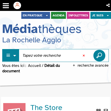
Aller
Aller
Aller
EN PRATIQUE
AGENDA
INFOLETTRES
JE SUIS
au
au
à
Média
thèques
menu
contenu
la
recherche
La Rochelle Agglo
Vous êtes ici :
Accueil
/
Détail du
recherche avancée
document
The Store
Lie