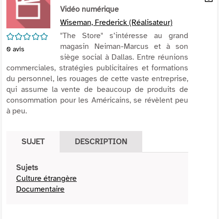
per
Vidéo numérique
En
(Nou
par
Wiseman, Frederick (Réalisateur)
fenê
mai
/5
"The Store" s’intéresse au grand
magasin Neiman-Marcus et à son
0
avis
siège social à Dallas. Entre réunions
commerciales, stratégies publicitaires et formations
du personnel, les rouages de cette vaste entreprise,
qui assume la vente de beaucoup de produits de
consommation pour les Américains, se révèlent peu
à peu.
SUJET
DESCRIPTION
Sujets
Culture étrangère
Documentaire