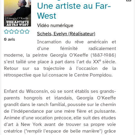
Une artiste au Far-
per
En
(Nou
par
West
fenê
mai
Vidéo numérique
/5
Schels, Evelyn (Réalisateur)
0
avis
Incarnation du rêve américain et
d’une féminité radicalement
moderne, la peintre Georgia O’Keeffe (1887-1986)
e
s’est taillé une place à part dans l’art du XX
siècle.
Retour sur sa trajectoire à l’occasion de la
rétrospective que lui consacre le Centre Pompidou.
Enfant du Wisconsin, où se sont établis ses grands-
parents hongrois et irlandais, Georgia O’Keeffe
grandit dans le ranch familial, poussée sur le chemin
de l’indépendance par une mère fière et puissante.
Animée d’une vocation précoce, elle suit des études
d’art à New York avant de trouver sa propre voie
créatrice ("
remplir l’espace de belle manière
") grâce