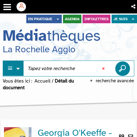
Aller
Aller
Aller
EN PRATIQUE
AGENDA
INFOLETTRES
JE SUIS
au
au
à
Média
thèques
menu
contenu
la
recherche
La Rochelle Agglo
Vous êtes ici :
Accueil
/
Détail du
recherche avancée
document
Georgia O'Keeffe -
Lie