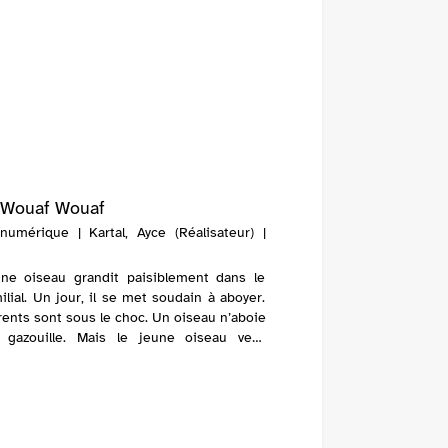
 Wouaf Wouaf
numérique | Kartal, Ayce (Réalisateur) |
ne oiseau grandit paisiblement dans le
ilial. Un jour, il se met soudain à aboyer.
rents sont sous le choc. Un oiseau n’aboie
l gazouille. Mais le jeune oiseau veut
mer comme bon lui semble. Le ton ...