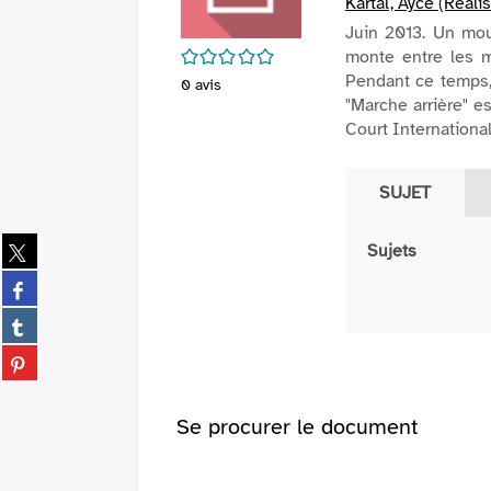
Kartal, Ayce (Réali
Juin 2013. Un mou
/5
monte entre les m
Pendant ce temps, 
0
avis
"Marche arrière" e
Court International
SUJET
Partager
Sujets
sur
Partager
twitter
sur
(Nouvelle
Partager
facebook
fenêtre)
sur
(Nouvelle
Partager
tumblr
fenêtre)
sur
(Nouvelle
pinterest
fenêtre)
Se procurer le document
(Nouvelle
fenêtre)