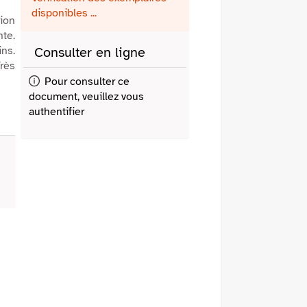
fenêtre)
mail
disponibles ...
ion
te.
ins.
Consulter en ligne
Très
Pour consulter ce
document, veuillez vous
authentifier