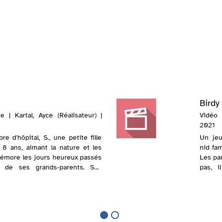
Birdy
 | Kartal, Ayce (Réalisateur) |
Vidéo 
2021
 d'hôpital, S., une petite fille
Un jeu
8 ans, aimant la nature et les
nid fam
émore les jours heureux passés
Les pa
e de ses grands-parents. Ses
pas, i
nent sombres et effrayants et ...
s’expri