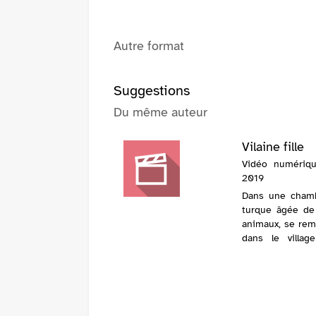
Autre format
Suggestions
Du même auteur
Vilaine fille
Vidéo numérique
2019
Dans une chambre
turque âgée de 
animaux, se rem
dans le villag
souvenirs devien