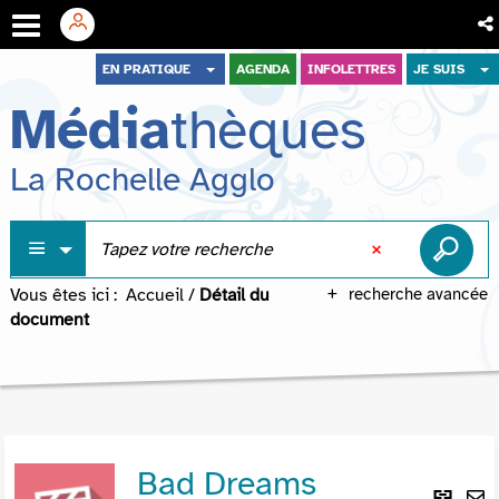
Aller
Aller
Aller
EN PRATIQUE
AGENDA
INFOLETTRES
JE SUIS
au
au
à
Média
thèques
menu
contenu
la
recherche
La Rochelle Agglo
Vous êtes ici :
Accueil
/
Détail du
recherche avancée
document
Bad Dreams
Lie