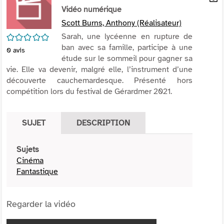
per
Vidéo numérique
En
(Nou
par
Scott Burns, Anthony (Réalisateur)
fenê
mai
/5
Sarah, une lycéenne en rupture de
ban avec sa famille, participe à une
0
avis
étude sur le sommeil pour gagner sa
vie. Elle va devenir, malgré elle, l’instrument d’une
découverte cauchemardesque. Présenté hors
compétition lors du festival de Gérardmer 2021.
SUJET
DESCRIPTION
Sujets
Cinéma
Fantastique
Regarder la vidéo