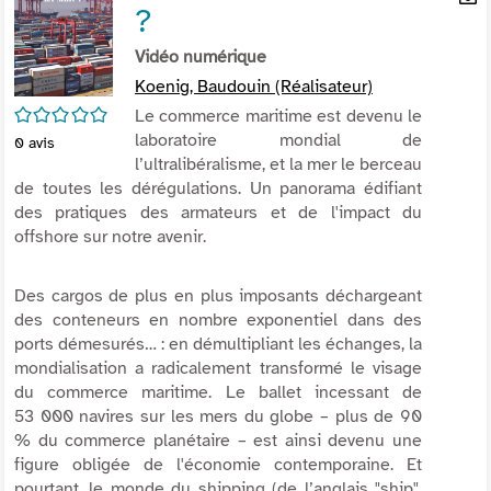
?
per
En
(Nou
par
Vidéo numérique
fenê
mai
Koenig, Baudouin (Réalisateur)
/5
Le commerce maritime est devenu le
laboratoire mondial de
0
avis
l’ultralibéralisme, et la mer le berceau
de toutes les dérégulations. Un panorama édifiant
des pratiques des armateurs et de l'impact du
offshore
sur notre avenir.
Des cargos de plus en plus imposants déchargeant
des conteneurs en nombre exponentiel dans des
ports démesurés… : en démultipliant les échanges, la
mondialisation a radicalement transformé le visage
du commerce maritime. Le ballet incessant de
53 000 navires sur les mers du globe – plus de 90
% du commerce planétaire – est ainsi devenu une
figure obligée de l'économie contemporaine. Et
pourtant, le monde du
shipping
(de l’anglais "
ship
",