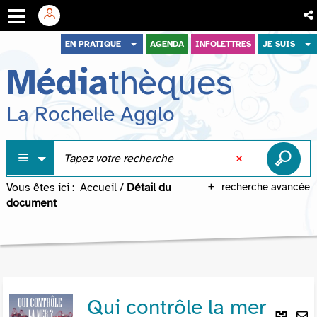
Aller
Aller
Aller
EN PRATIQUE
AGENDA
INFOLETTRES
JE SUIS
au
au
à
Média
thèques
menu
contenu
la
recherche
La Rochelle Agglo
Vous êtes ici :
Accueil
/
Détail du
recherche avancée
document
Qui contrôle la mer
Lie