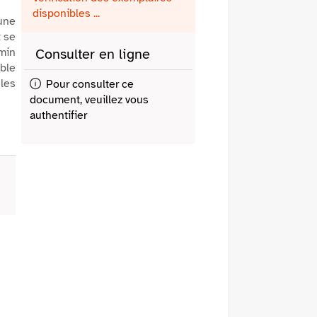
fenêtre)
mail
disponibles ...
 une
t se
emin
Consulter en ligne
mble
les
Pour consulter ce
document, veuillez vous
authentifier