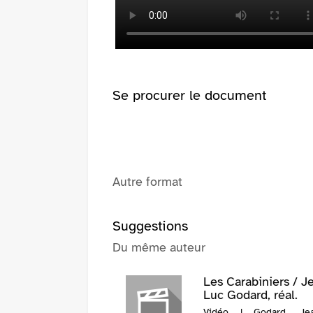
fenêtre)
(Nouvelle
fenêtre)
Se procurer le document
Autre format
Suggestions
Du même auteur
Les Carabiniers / J
Luc Godard, réal.
Vidéo | Godard, Jea