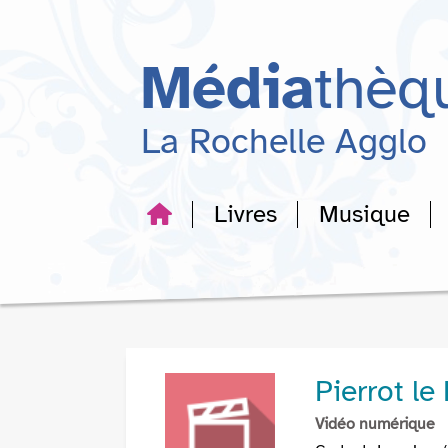
Aller
Aller
Aller
au
au
à
menu
contenu
la
Média
thèq
recherche
La Rochelle Agglo
Livres
Musique
Pierrot le
Vidéo numérique