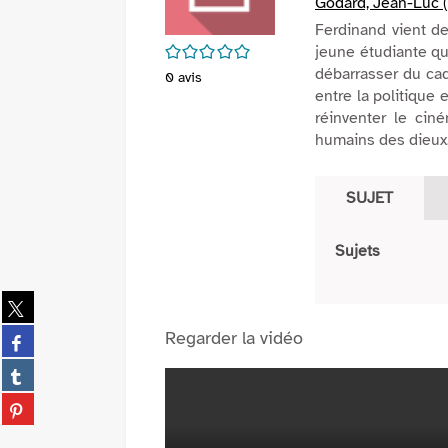
Godard, Jean-Luc (
Ferdinand vient de
/5
jeune étudiante qu
débarrasser du cad
0
avis
entre la politique
réinventer le ci
humains des dieux
SUJET
Sujets
Partager
sur
Partager
Regarder la vidéo
twitter
sur
(Nouvelle
Partager
facebook
fenêtre)
sur
(Nouvelle
Partager
tumblr
fenêtre)
sur
(Nouvelle
pinterest