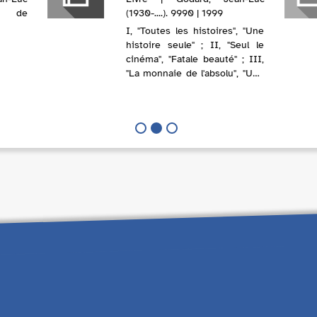
ur de
(1930-....). 9990 | 1999
I, "Toutes les histoires", "Une
histoire seule" ; II, "Seul le
cinéma", "Fatale beauté" ; III,
"La monnaie de l'absolu", "Une
vague nouvelle" ; IV, "Le
contrôle de l'univers", "Les
signes parmi nous".