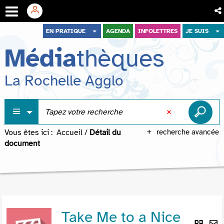
Aller
Aller
Aller
EN PRATIQUE
AGENDA
INFOLETTRES
JE SUIS
au
au
à
Média
thèques
menu
contenu
la
recherche
La Rochelle Agglo
Vous êtes ici :
Accueil
/
Détail du
recherche avancée
document
Take Me to a Nice
Lie