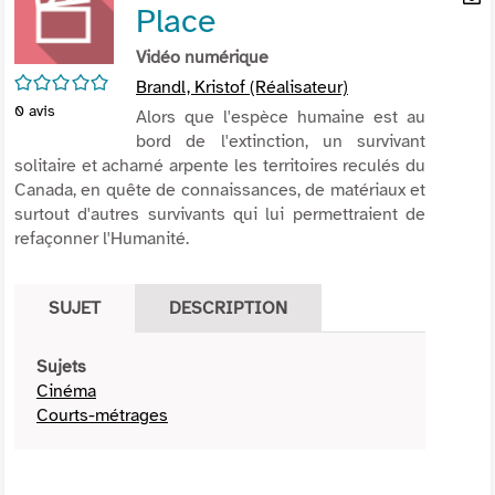
Place
per
En
(Nou
par
Vidéo numérique
fenê
mai
/5
Brandl, Kristof (Réalisateur)
0
avis
Alors que l'espèce humaine est au
bord de l'extinction, un survivant
solitaire et acharné arpente les territoires reculés du
Canada, en quête de connaissances, de matériaux et
surtout d'autres survivants qui lui permettraient de
refaçonner l'Humanité.
SUJET
DESCRIPTION
Sujets
Cinéma
Courts-métrages