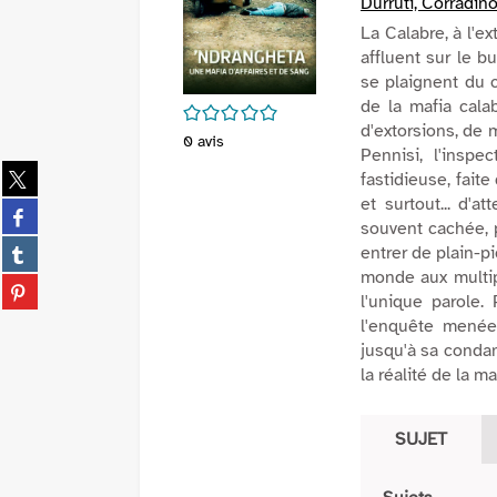
Durruti, Corradino
La Calabre, à l'e
affluent sur le b
se plaignent du c
de la mafia calab
/5
d'extorsions, de
0
avis
Pennisi, l'insp
Partager
fastidieuse, fait
sur
et surtout... d'
Partager
twitter
souvent cachée, 
sur
(Nouvelle
Partager
entrer de plain-p
facebook
fenêtre)
sur
monde aux multipl
(Nouvelle
Partager
tumblr
l'unique parole. 
fenêtre)
sur
(Nouvelle
l'enquête menée 
pinterest
fenêtre)
jusqu'à sa condam
(Nouvelle
la réalité de la ma
fenêtre)
SUJET