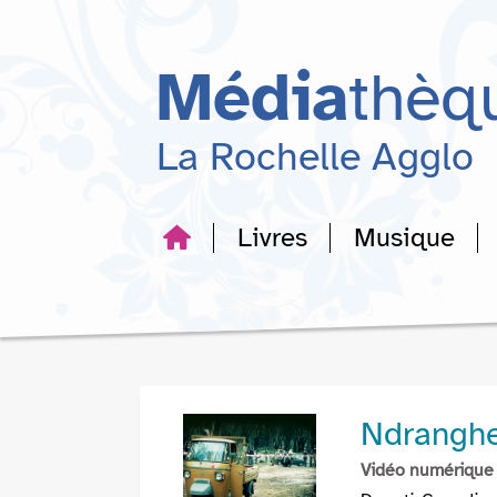
Aller
Aller
Aller
au
au
à
menu
contenu
la
Média
thèq
recherche
La Rochelle Agglo
Livres
Musique
Ndranghet
Vidéo numérique