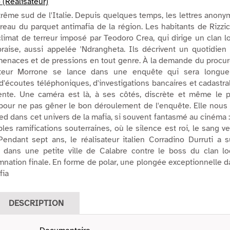
 (Réalisateur)
xtrême sud de l'Italie. Depuis quelques temps, les lettres anon
ureau du parquet antimafia de la région. Les habitants de Rizzi
limat de terreur imposé par Teodoro Crea, qui dirige un clan l
raise, aussi appelée 'Ndrangheta. Ils décrivent un quotidien 
 menaces et de pressions en tout genre. À la demande du procu
ecteur Morrone se lance dans une enquête qui sera longue
e d'écoutes téléphoniques, d'investigations bancaires et cadastra
attente. Une caméra est là, à ses côtés, discrète et même le 
pour ne pas gêner le bon déroulement de l'enquête. Elle nous 
ied dans cet univers de la mafia, si souvent fantasmé au cinéma 
es ramifications souterraines, où le silence est roi, le sang v
Pendant sept ans, le réalisateur italien Corradino Durruti a s
dans une petite ville de Calabre contre le boss du clan loc
nation finale. En forme de polar, une plongée exceptionnelle 
fia
DESCRIPTION