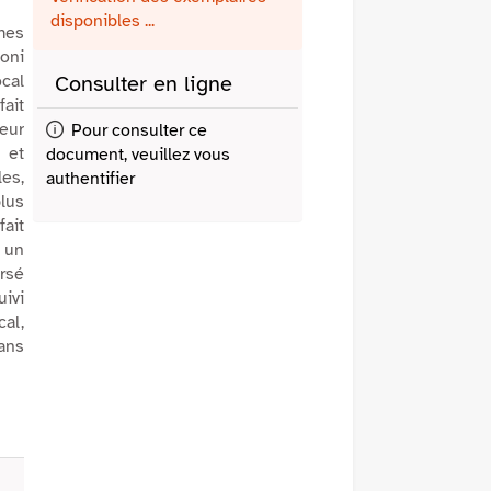
fenêtre)
mail
disponibles ...
ymes
coni
ocal
Consulter en ligne
fait
reur
Pour consulter ce
 et
document, veuillez vous
les,
authentifier
plus
fait
: un
ersé
uivi
al,
dans