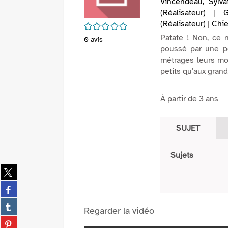
Vincendeau, Sylvai
(Réalisateur)
|
G
(Réalisateur)
|
Chie
/5
Patate ! Non, ce n
0
avis
poussé par une po
métrages leurs mo
petits qu'aux grand
À partir de 3 ans
SUJET
Sujets
Partager
sur
Partager
twitter
sur
(Nouvelle
Partager
facebook
Regarder la vidéo
fenêtre)
sur
(Nouvelle
Partager
tumblr