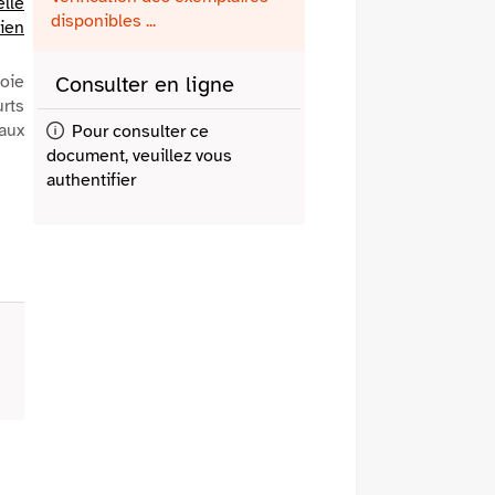
elle
fenêtre)
mail
disponibles ...
ien
joie
Consulter en ligne
rts
aux
Pour consulter ce
document, veuillez vous
authentifier