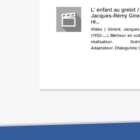
L' enfant au grelot /
Jacques-Rémy Gire
ré...
Vidéo | Girerd, Jacque
(1952-....). Metteur en s
réalisateur. Scénar
Adaptateur. Dialoguiste 