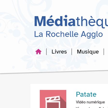
Aller
Aller
Aller
au
au
à
menu
contenu
la
Média
thèq
recherche
La Rochelle Agglo
Livres
Musique
Patate
Vidéo numérique