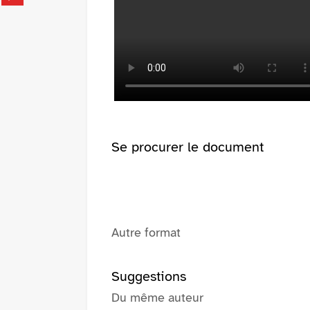
fenêtre)
sur
(Nouvelle
pinterest
fenêtre)
(Nouvelle
fenêtre)
Se procurer le document
Autre format
Suggestions
Du même auteur