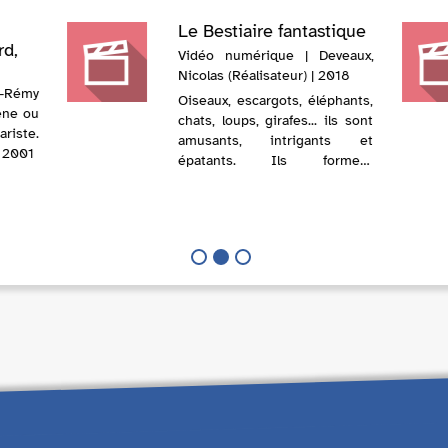
Le Bestiaire fantastique
rd,
Vidéo numérique | Deveaux,
Nicolas (Réalisateur) | 2018
s-Rémy
Oiseaux, escargots, éléphants,
cène ou
chats, loups, girafes... ils sont
iste.
amusants, intrigants et
| 2001
épatants. Ils forment
ensemble le bestiaire
fantastique, 10 courts
métrages pour émerveiller les
enfants, dès 3 ans ...