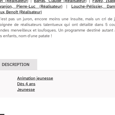
n (Réalisateur)
|
Barras, Claude (Réalisateur)
|
Favez, Isab
ranjon, Pierre-Luc (Réalisateur)
|
Louche-Pélissier, Dam
ux, Benoît (Réalisateur)
'est pas un juron, encore moins une insulte, mais un cri de 
ignée de réalisateurs talentueux qui ont détaillé dans 5 cou
ndes merveilleux et loufoques. Un programme destiné autant 
s enfants, nom d'une patate !
DESCRIPTION
Animation jeunesse
Dès 4 ans
Jeunesse