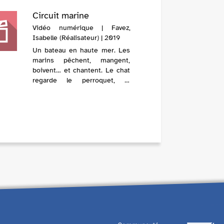
Circuit marine
Vidéo numérique | Favez,
Isabelle (Réalisateur) | 2019
Un bateau en haute mer. Les
marins pêchent, mangent,
boivent… et chantent. Le chat
regarde le perroquet, le
perroquet regarde le joli
poisson dans son bocal, le
chat regarde le poisson… Qui
mangera qui ...