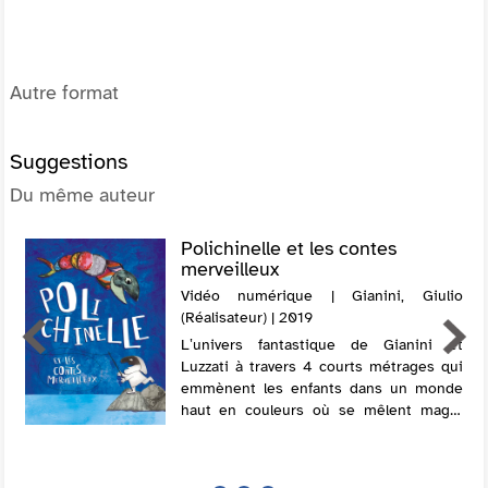
Autre format
Suggestions
Du même auteur
Polichinelle et les contes
merveilleux
Vidéo numérique | Gianini, Giulio
(Réalisateur) | 2019
L‛univers fantastique de Gianini et
Luzzati à travers 4 courts métrages qui
emmènent les enfants dans un monde
haut en couleurs où se mêlent magie
des contes et aventures merveilleuses.
Du courage et de l‛audace sont au
rendez-vou...