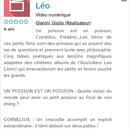
Léo
per
En
(Nou
par
Vidéo numérique
fenê
mai
/5
Gianini, Giulio (Réalisateur)
0
avis
Un poisson est un poisson,
Cornélius, Frédéric…Les héros de
ces petits films sont des animaux qui se posent des
tas de questions et prennent la vie avec philosophie.
Cinq fables poétiques aux dessins magnifiques
adaptées des célèbres albums de l’illustrateur Leo
Lionni qui émerveilleront les petits et feront sourire
les grands.
UN POISSON EST UN POISSON : Quelle vision du
monde peut avoir un petit poisson au fond de son
étang ?
CORNELIUS : Un crocodile accomplit un exploit
extraordinaire : il tient debout sur deux pattes !