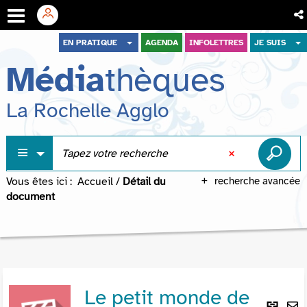
Aller
Aller
Aller
EN PRATIQUE
AGENDA
INFOLETTRES
JE SUIS
au
au
à
Média
thèques
menu
contenu
la
recherche
La Rochelle Agglo
Vous êtes ici :
Accueil
/
Détail du
recherche avancée
document
Le petit monde de
Lie