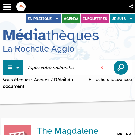
Aller
Aller
Aller
EN PRATIQUE
AGENDA
INFOLETTRES
JE SUIS
au
au
à
Média
thèques
menu
contenu
la
recherche
La Rochelle Agglo
Vous êtes ici :
Accueil
/
Détail du
recherche avancée
document
The Magdalene
Lie