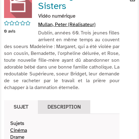
Sisters
per
En
(Nou
par
Vidéo numérique
fenê
mai
/5
Mullan, Peter (Réalisateur)
0
avis
Dublin, années 60. Trois jeunes filles
arrivent en même temps au couvent
des soeurs Madeleine : Margaret, qui a été violée par
son cousin, Bernadette, l'orpheline délurée, et Rose,
toute nouvelle fille-mère ayant dû abandonner son
adorable bébé dans une bonne famille catholique. La
redoutable Supérieure, soeur Bridget, leur demande
de se racheter par le travail et la prière pour
échapper à la damnation éternelle.
SUJET
DESCRIPTION
Sujets
Cinéma
Drame