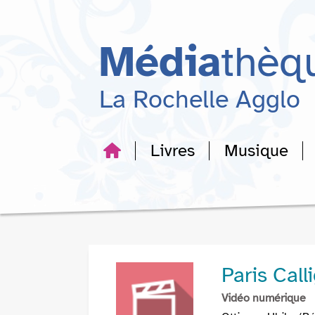
Aller
Aller
Aller
au
au
à
menu
contenu
la
Média
thèq
recherche
La Rochelle Agglo
Livres
Musique
Paris Cal
Vidéo numérique