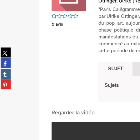
Ottinger, Ulrike (Ré
"Paris Calligramme
/5
par Ulrike Ottinge
du pop art, aujou
0
avis
phase politique di
manifestations étu
commencé au milieu
cette période de rév
Partager
sur
Partager
twitter
sur
SUJET
(Nouvelle
Partager
facebook
fenêtre)
sur
(Nouvelle
Partager
Sujets
tumblr
fenêtre)
sur
(Nouvelle
pinterest
fenêtre)
(Nouvelle
fenêtre)
Regarder la vidéo