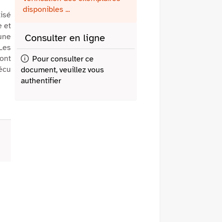
fenêtre)
mail
disponibles ...
lisé
e et
une
Consulter en ligne
 Les
 ont
Pour consulter ce
vécu
document, veuillez vous
authentifier