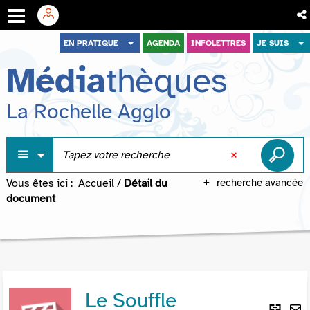
Aller
Aller
Aller
EN PRATIQUE
AGENDA
INFOLETTRES
JE SUIS
au
au
à
Média
thèques
menu
contenu
la
recherche
La Rochelle Agglo
Vous êtes ici :
Accueil
/
Détail du
recherche avancée
document
Le Souffle
Lie