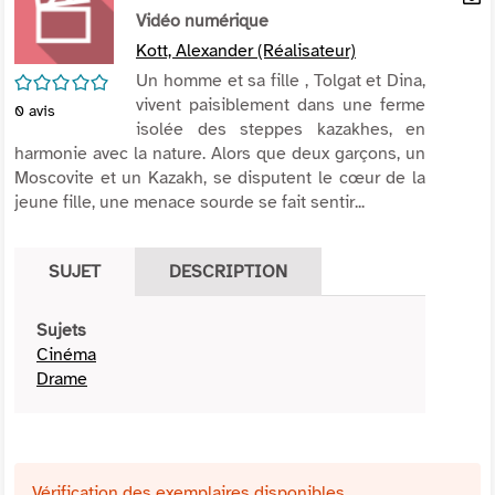
per
Vidéo numérique
En
(Nou
par
Kott, Alexander (Réalisateur)
fenê
mai
/5
Un homme et sa fille , Tolgat et Dina,
vivent paisiblement dans une ferme
0
avis
isolée des steppes kazakhes, en
harmonie avec la nature. Alors que deux garçons, un
Moscovite et un Kazakh, se disputent le cœur de la
jeune fille, une menace sourde se fait sentir...
SUJET
DESCRIPTION
Sujets
Cinéma
Drame
Vérification des exemplaires disponibles ...