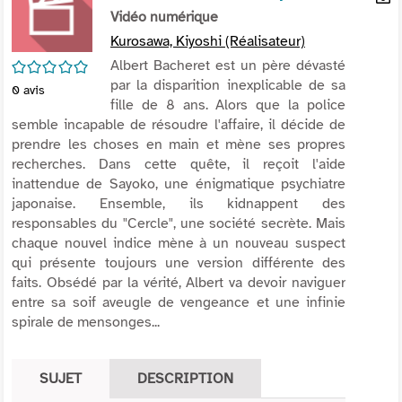
per
Vidéo numérique
En
(Nou
par
Kurosawa, Kiyoshi (Réalisateur)
fenê
mai
/5
Albert Bacheret est un père dévasté
par la disparition inexplicable de sa
0
avis
fille de 8 ans. Alors que la police
semble incapable de résoudre l'affaire, il décide de
prendre les choses en main et mène ses propres
recherches. Dans cette quête, il reçoit l'aide
inattendue de Sayoko, une énigmatique psychiatre
japonaise. Ensemble, ils kidnappent des
responsables du "Cercle", une société secrète. Mais
chaque nouvel indice mène à un nouveau suspect
qui présente toujours une version différente des
faits. Obsédé par la vérité, Albert va devoir naviguer
entre sa soif aveugle de vengeance et une infinie
spirale de mensonges...
SUJET
DESCRIPTION