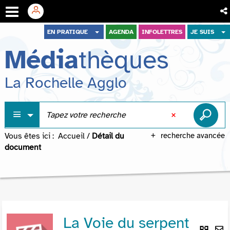
Aller
Aller
Aller
EN PRATIQUE
AGENDA
INFOLETTRES
JE SUIS
au
au
à
Média
thèques
menu
contenu
la
recherche
La Rochelle Agglo
Vous êtes ici :
Accueil
/
Détail du
recherche avancée
document
La Voie du serpent
Lie