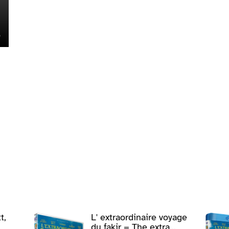
t,
L' extraordinaire voyage
du fakir = The extra...