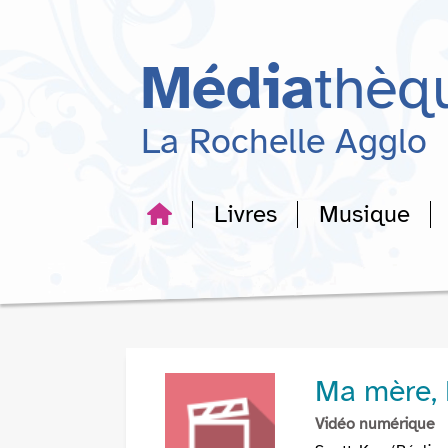
Aller
Aller
Aller
au
au
à
menu
contenu
la
Média
thèq
recherche
La Rochelle Agglo
Livres
Musique
Ma mère, 
Vidéo numérique