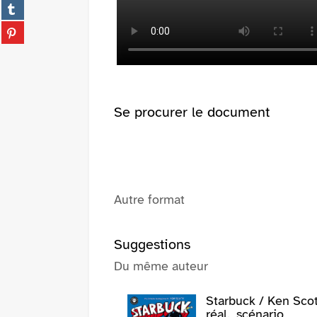
(Nouvelle
Partager
facebook
fenêtre)
sur
(Nouvelle
Partager
tumblr
fenêtre)
sur
(Nouvelle
pinterest
fenêtre)
(Nouvelle
fenêtre)
Se procurer le document
Autre format
Suggestions
Du même auteur
Starbuck / Ken Scot
réal., scénario