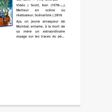
Vidéo | Scott, Ken (1970-....).
Metteur en scène ou
réalisateur. Scénariste | 2018
Aja, un jeune arnaqueur de
Mumbai, entame, à la mort de
sa mère un extraordinaire
voyage sur les traces du père
qu'il n'a jamais connu. Il
rencontre l'amour à Paris dans
un magasin de meubles
suédois, le danger en
compagnie de mig...