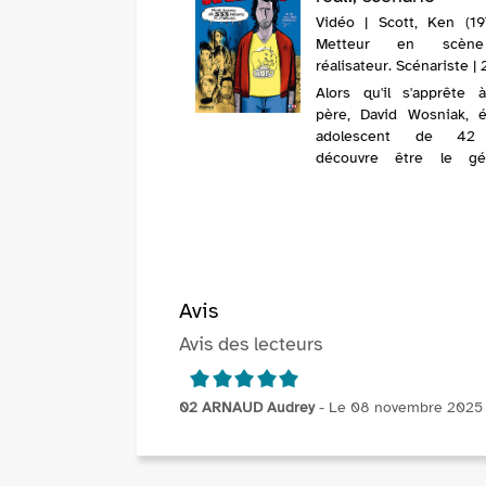
Vidéo | Scott, Ken (1970
Metteur en scèn
réalisateur. Scénariste |
Alors qu'il s'apprête 
père, David Wosniak, é
adolescent de 42
découvre être le gén
anonyme de 533 en
déterminés à le retrouve
Avis
Avis des lecteurs
5/5
02 ARNAUD Audrey
- Le 08 novembre 2025 