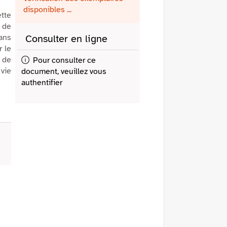
fenêtre)
mail
disponibles ...
ette
 de
ans
Consulter en ligne
r le
s de
Pour consulter ce
 vie
document, veuillez vous
authentifier