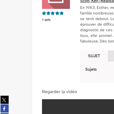
Scott, Ken (Réalisa
En 1963, Esther, m
5/5
famille nombreuse
se tenir debout. 
1
avis
éprouver de diffic
diagnostic de ces 
tous, elle promet 
fabuleuse. Dès lors
SUJET
Sujets
Regarder la vidéo
Partager
sur
Partager
twitter
sur