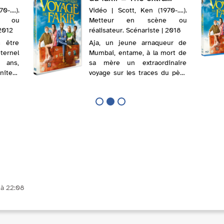
-....).
Vidéo | Scott, Ken (1970-....).
e ou
Metteur en scène ou
 2012
réalisateur. Scénariste | 2018
à être
Aja, un jeune arnaqueur de
ternel
Mumbai, entame, à la mort de
 ans,
sa mère un extraordinaire
iteur
voyage sur les traces du père
fants
qu'il n'a jamais connu. Il
r.
rencontre l'amour à Paris dans
un magasin de meubles
suédois, le danger en
compagnie de mig...
à 22:08