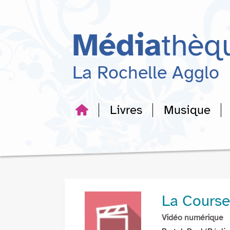
Aller
Aller
Aller
au
au
à
menu
contenu
la
Média
thèq
recherche
La Rochelle Agglo
Livres
Musique
La Course
Vidéo numérique