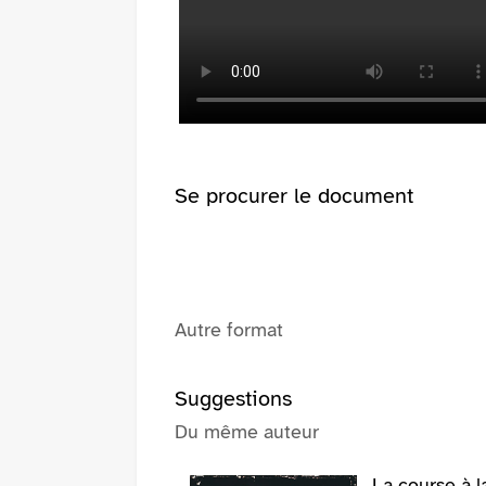
pinterest
fenêtre)
(Nouvelle
fenêtre)
Se procurer le document
Autre format
Suggestions
Du même auteur
La course à l