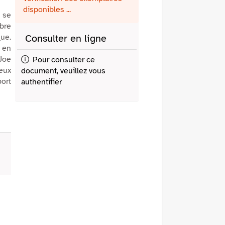
fenêtre)
mail
disponibles ...
 se
bre
que.
Consulter en ligne
s en
Joe
Pour consulter ce
deux
document, veuillez vous
port
authentifier