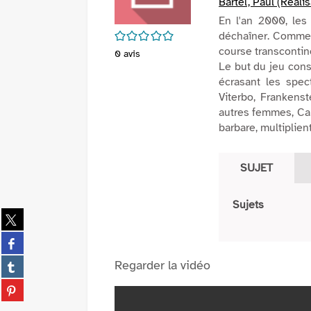
Bartel, Paul (Réali
En l'an 2000, les
/5
déchaîner. Comme 
course transcontine
0
avis
Le but du jeu cons
écrasant les spec
Viterbo, Frankenst
autres femmes, Cala
barbare, multiplient
SUJET
Sujets
Partager
sur
Partager
twitter
sur
(Nouvelle
Partager
Regarder la vidéo
facebook
fenêtre)
sur
(Nouvelle
Partager
tumblr
fenêtre)
sur
(Nouvelle