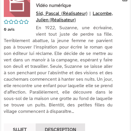
per
Vidéo numérique
En
(Nou
par
Sid, Pascal (Réalisateur)
|
Lacombe,
fenê
mai
Julien (Réalisateur)
/5
En 1922, Suzanne, une écrivaine,
0
avis
vient tout juste de perdre sa fille.
Terriblement abattue, la jeune femme ne parvient
pas à trouver l'inspiration pour écrire le roman que
son éditeur lui réclame. Elle décide de se mettre au
vert dans un manoir à la campagne, espérant y faire
son deuil et travailler. Seule, Suzanne se laisse aller
à son penchant pour l'absinthe et des visions et des
cauchemars commencent à hanter ses nuits. Un jour,
elle rencontre une enfant pour laquelle elle se prend
d'affection. Parallèlement, elle découvre dans le
sous-sol de la maison une grotte au fond de laquelle
se trouve un puits. Bientôt, des petites filles du
village commencent à disparaître...
SUJET
DESCRIPTION