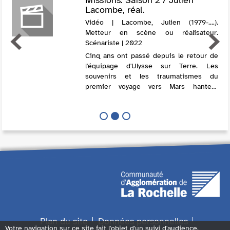
Lacombe, réal.
Vidéo | Lacombe, Julien (1979-....).
Metteur en scène ou réalisateur.
Scénariste | 2022
Cinq ans ont passé depuis le retour de
l'équipage d'Ulysse sur Terre. Les
souvenirs et les traumatismes du
premier voyage vers Mars hantent
encore chacun des survivants de la
mission. Mais une vision de Jeanne
partagée par chacun ...
Plan du site
Données personnelles
Votre navigation sur ce site fait l'objet d'un suivi d'audience.