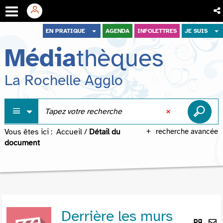
Aller
Aller
Aller
EN PRATIQUE
AGENDA
INFOLETTRES
JE SUIS
au
au
à
Média
thèques
menu
contenu
la
recherche
La Rochelle Agglo
Vous êtes ici :
Accueil
/
Détail du
recherche avancée
document
Derrière les murs
Lie