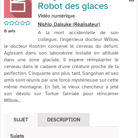
Robot des glaces
per
En
(Nou
par
Vidéo numérique
fenê
mai
/5
Nishio, Daisuke (Réalisateur)
0
avis
A la mort accidentelle de son
collègue, l'ingénieux docteur Willow,
le docteur Koshim conserve le cerveau du défunt.
Agissant dans son laboratoire installé en altitude
dans une zone glaciale, il espère réimplanter le
cerveau dans le cadavre d'une créature proche de la
perfection. Cinquante ans plus tard, Sangohan et ses
amis sont réunis par une force mystérieuse sur cette
même montagne. En fait, le vieux chercheur a jeté
son dévolu sur Tortue Géniale pour réincarner
Willow...
SUJET
DESCRIPTION
Sujets