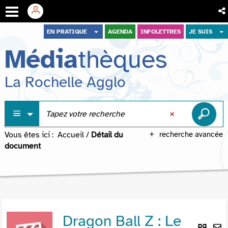
Aller
Aller
Aller
EN PRATIQUE
AGENDA
INFOLETTRES
JE SUIS
au
au
à
Média
thèques
menu
contenu
la
recherche
La Rochelle Agglo
Vous êtes ici :
Accueil
/
Détail du
recherche avancée
document
Dragon Ball Z : Le
Lie