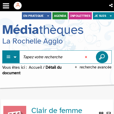
Aller
Aller
Aller
EN PRATIQUE
AGENDA
INFOLETTRES
JE SUIS
au
au
à
Média
thèques
menu
contenu
la
recherche
La Rochelle Agglo
Vous êtes ici :
Accueil
/
Détail du
recherche avancée
document
Clair de femme
Lie