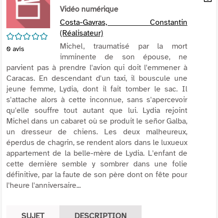
per
Vidéo numérique
En
(Nou
par
Costa-Gavras, Constantin
fenê
mai
(Réalisateur)
/5
Michel, traumatisé par la mort
0
avis
imminente de son épouse, ne
parvient pas à prendre l'avion qui doit l'emmener à
Caracas. En descendant d'un taxi, il bouscule une
jeune femme, Lydia, dont il fait tomber le sac. Il
s'attache alors à cette inconnue, sans s'apercevoir
qu'elle souffre tout autant que lui. Lydia rejoint
Michel dans un cabaret où se produit le señor Galba,
un dresseur de chiens. Les deux malheureux,
éperdus de chagrin, se rendent alors dans le luxueux
appartement de la belle-mère de Lydia. L'enfant de
cette dernière semble y sombrer dans une folie
définitive, par la faute de son père dont on fête pour
l'heure l'anniversaire...
SUJET
DESCRIPTION