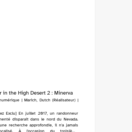
r in the High Desert 2 : Minerva
numérique | Marich, Dutch (Réalisateur) |
wz Exclu] En juillet 2017, un randonneur
menté disparait dans le nord du Nevada.
une recherche approfondie, il n'a jamais
ocalisé. À l'occasion du troisième