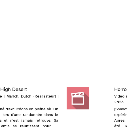
 High Desert
Horro
 | Marich, Dutch (Réalisateur) |
Vidéo 
2023
né d'excursions en pleine air. Un
[Shado
aît lors d'une randonnée dans le
expéri
 et n'est jamais retrouvé. Sa
Après 
s amis se réunissent pour se
été l