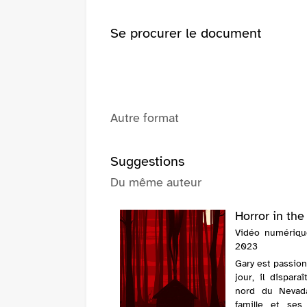
fenêtre)
Se procurer le document
Autre format
Suggestions
Du même auteur
Horror in the
Vidéo numérique
2023
Gary est passion
jour, il dispar
nord du Nevada
famille et se