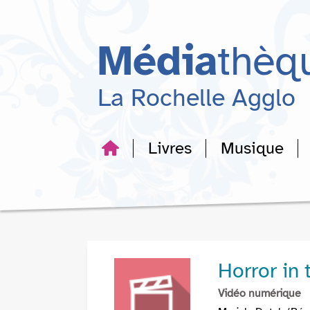
Aller
Aller
Aller
au
au
à
menu
contenu
la
Média
thèq
recherche
La Rochelle Agglo
Livres
Musique
Horror in 
Vidéo numérique