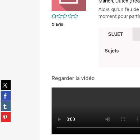
Marich, Dutch (Réal
Alors qu'un feu de 
/5
moment pour partir
0
avis
SUJET
Sujets
Regarder la vidéo
Partager
sur
Partager
twitter
sur
(Nouvelle
Partager
facebook
fenêtre)
sur
(Nouvelle
Partager
tumblr
fenêtre)
sur
(Nouvelle
pinterest
fenêtre)
(Nouvelle