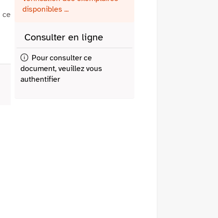
fenêtre)
mail
disponibles ...
e ce
Consulter en ligne
Pour consulter ce
document, veuillez vous
authentifier