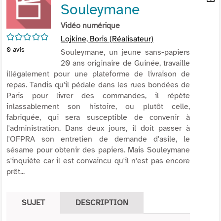
Souleymane
per
En
(Nou
par
Vidéo numérique
fenê
mai
/5
Lojkine, Boris (Réalisateur)
0
avis
Souleymane, un jeune sans-papiers
20 ans originaire de Guinée, travaille
illégalement pour une plateforme de livraison de
repas. Tandis qu'il pédale dans les rues bondées de
Paris pour livrer des commandes, il répète
inlassablement son histoire, ou plutôt celle,
fabriquée, qui sera susceptible de convenir à
l'administration. Dans deux jours, il doit passer à
l'OFPRA son entretien de demande d'asile, le
sésame pour obtenir des papiers. Mais Souleymane
s'inquiète car il est convaincu qu'il n'est pas encore
prêt...
SUJET
DESCRIPTION