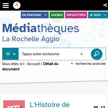
Aller
Aller
Aller
EN PRATIQUE
AGENDA
INFOLETTRES
JE SUIS
au
au
à
Média
thèques
menu
contenu
la
recherche
La Rochelle Agglo
Vous êtes ici :
Accueil
/
Détail du
recherche avancée
document
L'Histoire de
Lie