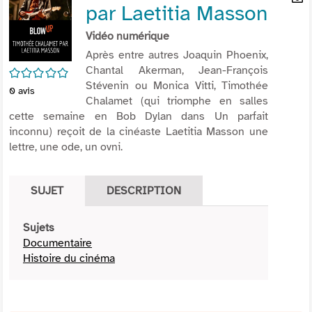
par Laetitia Masson
per
En
(Nou
par
Vidéo numérique
fenê
mai
Après entre autres Joaquin Phoenix,
Chantal Akerman, Jean-François
/5
Stévenin ou Monica Vitti, Timothée
0
avis
Chalamet (qui triomphe en salles
cette semaine en Bob Dylan dans Un parfait
inconnu) reçoit de la cinéaste Laetitia Masson une
lettre, une ode, un ovni.
SUJET
DESCRIPTION
Sujets
Documentaire
Histoire du cinéma