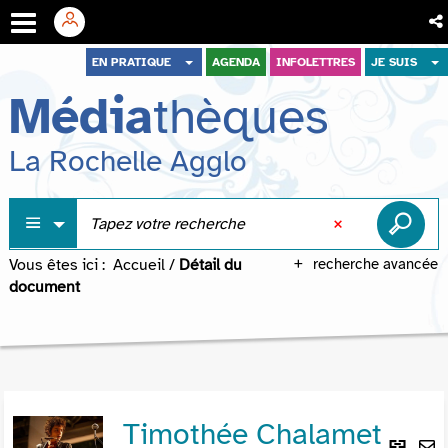
Aller
Aller
Aller
EN PRATIQUE
AGENDA
INFOLETTRES
JE SUIS
au
au
à
Média
thèques
menu
contenu
la
recherche
La Rochelle Agglo
Vous êtes ici :
Accueil
/
Détail du
recherche avancée
document
Timothée Chalamet
Lie